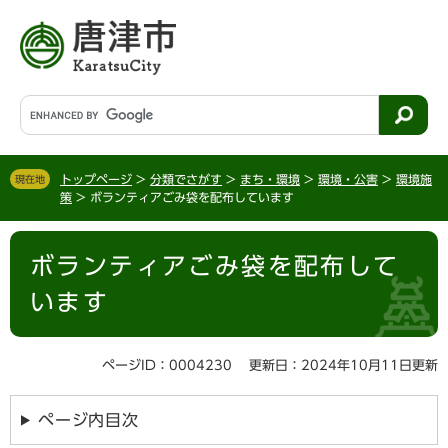
ペ
メ
ー
ニ
ジ
ュ
の
ー
先
を
G
頭
飛
o
で
ば
o
す
し
g
。
て
トップページ
>
分類でさがす
>
まち・環境
>
環境・公害
>
環境施
現在地
l
策
>
ボランティアごみ袋を配布しています
本
e
文
カ
本
へ
ス
ボランティアごみ袋を配布して
文
タ
ム
います
検
索
ページID：0004230
更新日：2024年10月11日更新
ページ内目次