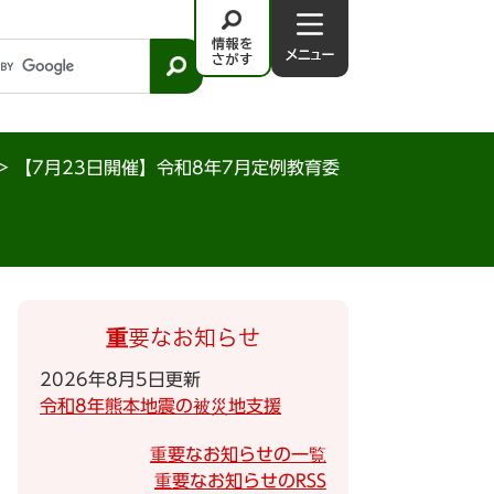
情
メ
報
ニ
を
ュ
さ
－
が
>
【7月23日開催】令和8年7月定例教育委
す
重要なお知らせ
2026年8月5日更新
令和8年熊本地震の被災地支援
重要なお知らせの一覧
重要なお知らせのRSS