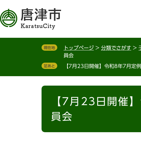
ペ
メ
ー
ニ
ジ
ュ
の
ー
先
を
頭
飛
トップページ
>
分類でさがす
>
現在地
で
ば
員会
す
し
。
て
【7月23日開催】令和8年7月定
足あと
本
文
へ
本
文
【7月23日開催
員会