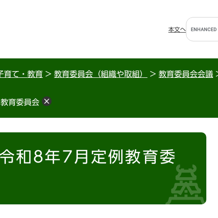
G
本文へ
o
o
g
l
子育て・教育
>
教育委員会（組織や取組）
>
教育委員会会議
e
カ
例教育委員会
ス
タ
ム
検
索
】令和8年7月定例教育委