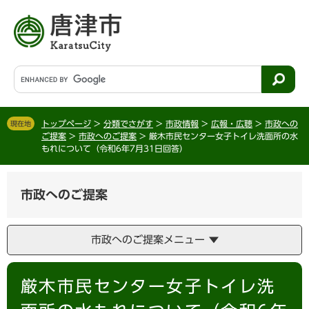
ペ
メ
ー
ニ
ジ
ュ
の
ー
先
を
G
頭
飛
o
で
ば
o
す
し
g
。
て
トップページ
>
分類でさがす
>
市政情報
>
広報・広聴
>
市政への
現在地
l
ご提案
>
市政へのご提案
>
厳木市民センター女子トイレ洗面所の水
本
e
もれについて（令和6年7月31日回答）
文
カ
へ
ス
タ
市政へのご提案
ム
検
索
市政へのご提案メニュー
本
厳木市民センター女子トイレ洗
文