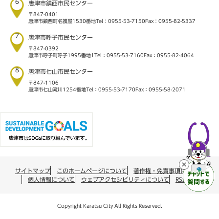
6
唐津市鎮西市民センター
〒847-0401
唐津市鎮西町名護屋1530番地
Tel：0955-53-7150
Fax：0955-82-5337
7
唐津市呼子市民センター
〒847-0392
唐津市呼子町呼子1995番地1
Tel：0955-53-7160
Fax：0955-82-4064
8
唐津市七山市民センター
〒847-1106
唐津市七山滝川1254番地
Tel：0955-53-7170
Fax：0955-58-2071
サイトマップ
このホームページについて
著作権・免責事項について
個人情報について
ウェブアクセシビリティについて
RSS配信
Copyright Karatsu City All Rights Reserved.