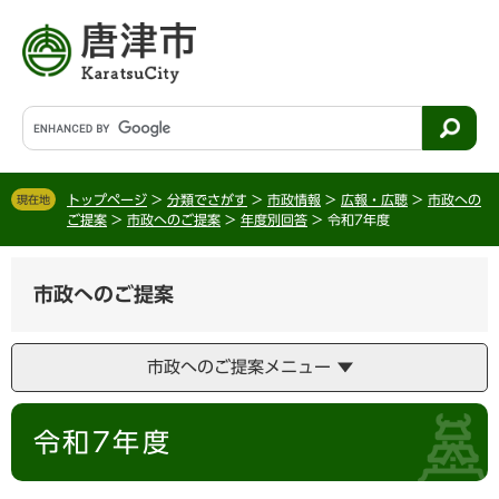
ペ
メ
ー
ニ
ジ
ュ
の
ー
先
を
G
頭
飛
o
で
ば
o
す
し
g
。
て
トップページ
>
分類でさがす
>
市政情報
>
広報・広聴
>
市政への
現在地
l
ご提案
>
市政へのご提案
>
年度別回答
>
令和7年度
本
e
文
カ
へ
ス
市政へのご提案
タ
ム
検
市政へのご提案メニュー
索
本
令和7年度
文