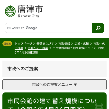
ペ
メ
ー
ニ
ジ
ュ
の
ー
先
を
G
頭
飛
o
で
ば
o
す
し
g
。
て
トップページ
>
分類でさがす
>
市政情報
>
広報・広聴
>
市政への
現在地
l
ご提案
>
市政へのご提案
>
市民会館の建て替え規模について（令和
本
e
6年4月26日回答）
文
カ
へ
ス
タ
市政へのご提案
ム
検
索
市政へのご提案メニュー
本
市民会館の建て替え規模につい
文