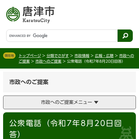
ペ
メ
ー
ニ
ジ
ュ
の
ー
先
を
G
頭
飛
o
で
ば
o
す
し
g
。
て
トップページ
>
分類でさがす
>
市政情報
>
広報・広聴
>
市政への
現在地
l
ご提案
>
市政へのご提案
>
公衆電話（令和7年8月20日回答）
本
e
文
カ
へ
ス
市政へのご提案
タ
ム
検
市政へのご提案メニュー
索
本
公衆電話（令和7年8月20日回
文
答）