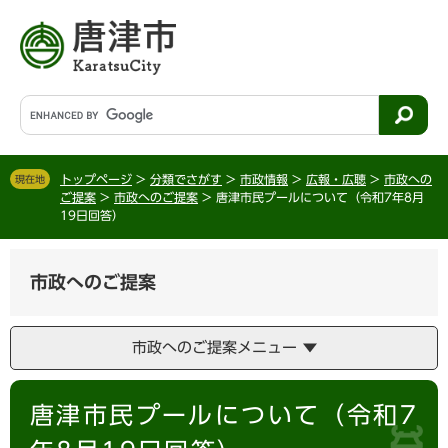
ペ
メ
ー
ニ
ジ
ュ
の
ー
先
を
G
頭
飛
o
で
ば
o
す
し
g
。
て
トップページ
>
分類でさがす
>
市政情報
>
広報・広聴
>
市政への
現在地
l
ご提案
>
市政へのご提案
>
唐津市民プールについて（令和7年8月
本
e
19日回答）
文
カ
へ
ス
タ
市政へのご提案
ム
検
索
市政へのご提案メニュー
本
唐津市民プールについて（令和7
文