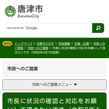
ペ
メ
ー
ニ
ジ
ュ
の
ー
先
を
G
頭
飛
o
で
ば
o
す
し
g
。
て
トップページ
>
分類でさがす
>
市政情報
>
広報・広聴
>
市政への
現在地
l
ご提案
>
市政へのご提案
>
市長に状況の確認と対応をお願いして頂
本
e
きたいです（令和8年4月7日回答）
文
カ
へ
ス
タ
市政へのご提案
ム
検
索
市政へのご提案メニュー
本
市長に状況の確認と対応をお願
文