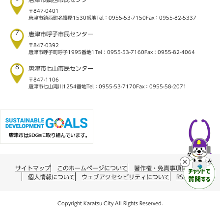
〒847-0401
唐津市鎮西町名護屋1530番地
Tel：0955-53-7150
Fax：0955-82-5337
7
唐津市呼子市民センター
〒847-0392
唐津市呼子町呼子1995番地1
Tel：0955-53-7160
Fax：0955-82-4064
8
唐津市七山市民センター
〒847-1106
唐津市七山滝川1254番地
Tel：0955-53-7170
Fax：0955-58-2071
サイトマップ
このホームページについて
著作権・免責事項について
個人情報について
ウェブアクセシビリティについて
RSS配信
Copyright Karatsu City All Rights Reserved.