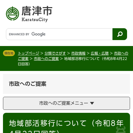
ペ
メ
ー
ニ
ジ
ュ
の
ー
先
を
G
頭
飛
o
で
ば
o
す
し
g
。
て
トップページ
>
分類でさがす
>
市政情報
>
広報・広聴
>
市政への
現在地
l
ご提案
>
市政へのご提案
>
地域部活移行について（令和8年4月22
本
e
日回答）
文
カ
へ
ス
タ
市政へのご提案
ム
検
索
市政へのご提案メニュー
本
地域部活移行について（令和8年
文