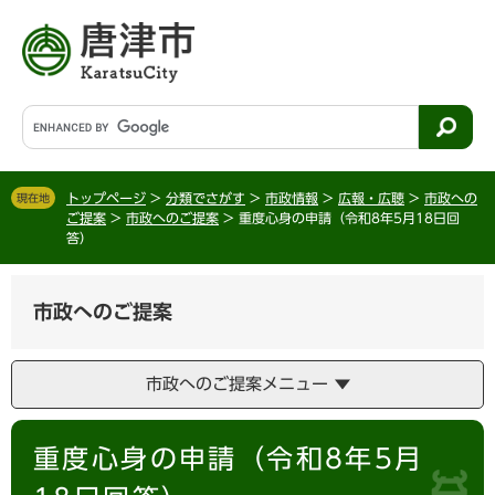
ペ
メ
ー
ニ
ジ
ュ
の
ー
先
を
G
頭
飛
o
で
ば
o
す
し
g
。
て
トップページ
>
分類でさがす
>
市政情報
>
広報・広聴
>
市政への
現在地
l
ご提案
>
市政へのご提案
>
重度心身の申請（令和8年5月18日回
本
e
答）
文
カ
へ
ス
タ
市政へのご提案
ム
検
索
市政へのご提案メニュー
本
重度心身の申請（令和8年5月
文