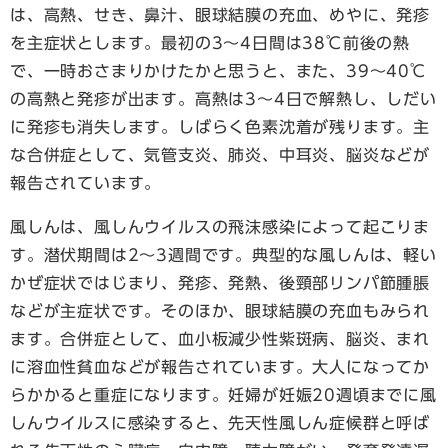
は、高熱、せき、鼻汁、眼球結膜の充血、めやに、発疹
を主症状とします。最初の3～4日間は38℃前後の熱
で、一時おさまりかけたかと思うと、また、39～40℃
の高熱と発疹が出ます。高熱は3～4日で解熱し、しだい
に発疹も消失します。しばらく色素沈着が残ります。主
な合併症として、気管支炎、肺炎、中耳炎、脳炎などが
報告されています。
風しんは、風しんウイルスの飛沫感染によって起こりま
す。潜伏期間は2～3週間です。典型的な風しんは、軽い
かぜ症状ではじまり、発疹、発熱、後頸部リンパ節腫脹
などが主症状です。そのほか、眼球結膜の充血もみられ
ます。合併症として、血小板減少性紫斑病、脳炎、まれ
に溶血性貧血などが報告されています。大人になってか
らかかると重症になります。妊婦が妊娠20週頃までに風
しんウイルスに感染すると、先天性風しん症候群と呼ば