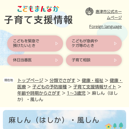
ペ
ー
唐津市公式ホー
ジ
ムページ
の
Foreign language
先
頭
で
こどもを緊急で
こどもが急病や
す
預けたいとき
ケガ等のとき
。
休日当番医
子育て相談
トップページ
>
分類でさがす
>
健康・福祉
>
健康・
現在地
医療
>
子どもの予防接種
>
子育て支援情報サイト
>
年齢や時期からさがす
>
1〜3歳児
>
麻しん（はし
か）・風しん
本
麻しん（はしか）・風しん
文