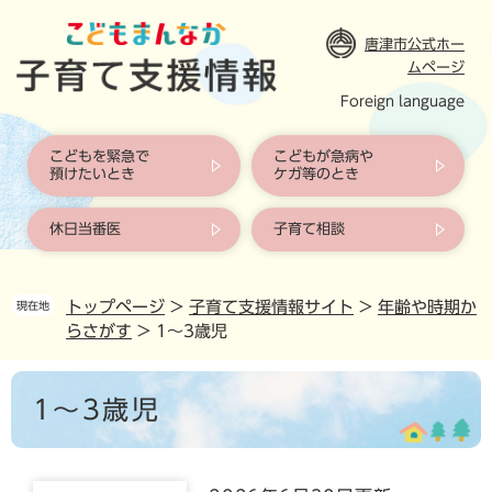
ペ
ー
唐津市公式ホー
ジ
ムページ
の
Foreign language
先
頭
で
こどもを緊急で
こどもが急病や
す
預けたいとき
ケガ等のとき
。
休日当番医
子育て相談
トップページ
>
子育て支援情報サイト
>
年齢や時期か
現在地
らさがす
>
1〜3歳児
本
1〜3歳児
文