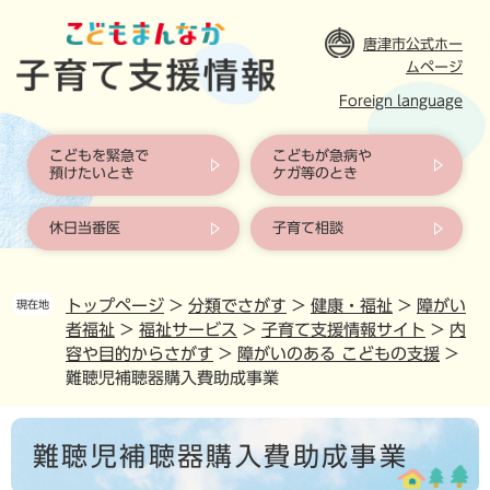
ペ
ー
唐津市公式ホー
ジ
ムページ
の
Foreign language
先
頭
で
こどもを緊急で
こどもが急病や
す
預けたいとき
ケガ等のとき
。
休日当番医
子育て相談
トップページ
>
分類でさがす
>
健康・福祉
>
障がい
現在地
者福祉
>
福祉サービス
>
子育て支援情報サイト
>
内
容や目的からさがす
>
障がいのある こどもの支援
>
難聴児補聴器購入費助成事業
本
難聴児補聴器購入費助成事業
文