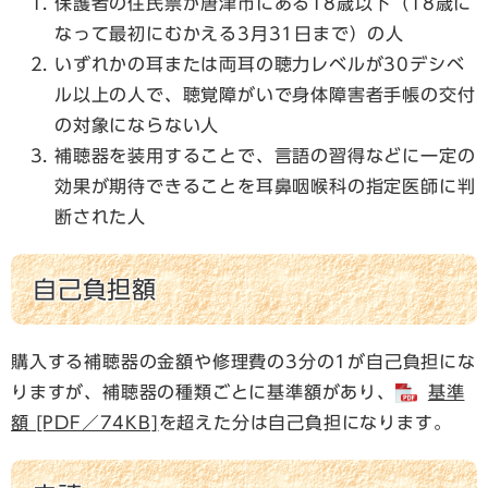
保護者の住民票が唐津市にある18歳以下（18歳に
なって最初にむかえる3月31日まで）の人
いずれかの耳または両耳の聴力レベルが30デシベ
ル以上の人で、聴覚障がいで身体障害者手帳の交付
の対象にならない人
補聴器を装用することで、言語の習得などに一定の
効果が期待できることを耳鼻咽喉科の指定医師に判
断された人
自己負担額
購入する補聴器の金額や修理費の3分の1が自己負担にな
りますが、補聴器の種類ごとに基準額があり、
基準
額 [PDF／74KB]
を超えた分は自己負担になります。