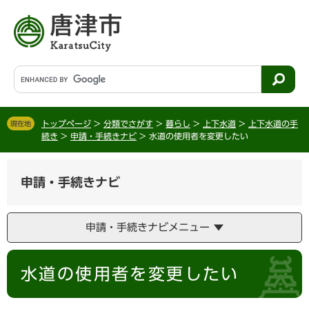
ペ
メ
ー
ニ
ジ
ュ
の
ー
先
を
G
頭
飛
o
で
ば
o
す
し
g
。
て
トップページ
>
分類でさがす
>
暮らし
>
上下水道
>
上下水道の手
現在地
l
続き
>
申請・手続きナビ
>
水道の使用者を変更したい
本
e
文
カ
へ
ス
申請・手続きナビ
タ
ム
検
申請・手続きナビメニュー
索
本
水道の使用者を変更したい
文