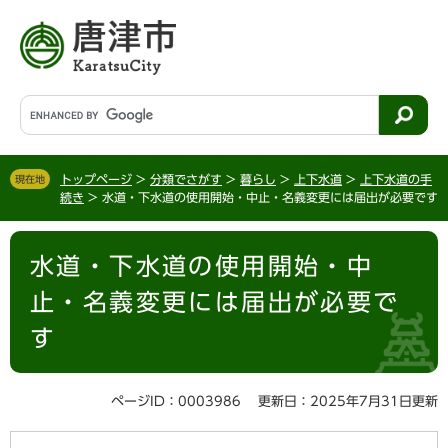
ペ
メ
ー
ニ
ジ
ュ
の
ー
先
を
G
頭
飛
o
で
ば
o
す
し
g
。
て
トップページ
>
分類でさがす
>
暮らし
>
上下水道
>
上下水道の手
現在地
l
続き
>
水道・下水道の使用開始・中止・名義変更には届出が必要です
本
e
文
カ
本
へ
ス
水道・下水道の使用開始・中
文
タ
ム
止・名義変更には届出が必要で
検
す
索
ページID：0003986
更新日：2025年7月31日更新