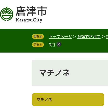
ペ
メ
ー
ニ
ジ
ュ
の
ー
先
を
頭
飛
トップページ
>
分類でさがす
>
現在地
で
ば
す
し
9月
足あと
。
て
本
文
へ
マチノネ
マチノネ