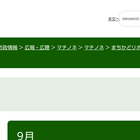
G
本文へ
o
o
g
l
市政情報
>
広報・広聴
>
マチノネ
>
マチノネ
>
まちかどリポ
e
カ
ス
タ
ム
検
索
本
文
9月