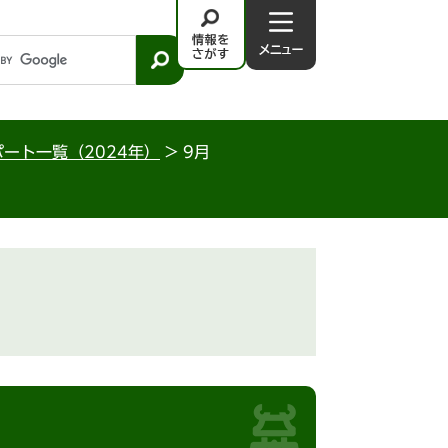
情
メ
報
ニ
を
ュ
さ
－
が
ート一覧（2024年）
>
9月
す