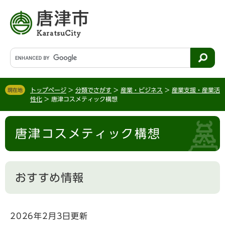
ペ
メ
ー
ニ
ジ
ュ
の
ー
先
を
G
頭
飛
o
で
ば
o
す
し
g
。
て
トップページ
>
分類でさがす
>
産業・ビジネス
>
産業支援・産業活
現在地
l
性化
>
唐津コスメティック構想
本
e
文
カ
本
へ
ス
唐津コスメティック構想
文
タ
ム
検
索
おすすめ情報
2026年2月3日更新