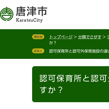
ペ
メ
ー
ニ
ジ
ュ
の
ー
先
を
頭
飛
トップページ
>
分類でさがす
>
現在地
で
ば
か？
す
し
。
て
認可保育所と認可外保育施設の違
足あと
本
文
へ
本
文
認可保育所と認可
すか？