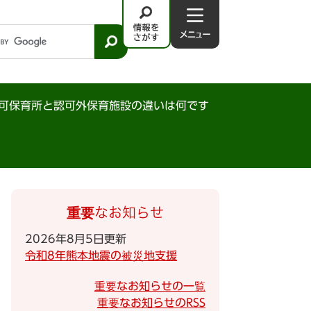
情
メ
報
ニ
を
ュ
さ
－
が
可保育所と認可外保育施設の違いは何です
す
重要なお知らせ
2026年8月5日更新
令和8年熊本地震の被災地支援
重要なお知らせの一覧
重要なお知らせのRSS