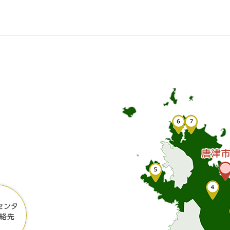
センタ
絡先