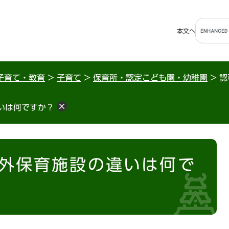
G
本文へ
o
o
g
l
子育て・教育
>
子育て
>
保育所・認定こども園・幼稚園
>
認
e
カ
いは何ですか？
ス
タ
ム
検
索
外保育施設の違いは何で