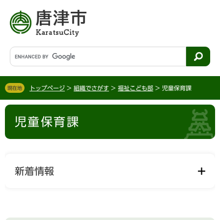
ペ
メ
ー
ニ
ジ
ュ
の
ー
先
を
G
頭
飛
o
で
ば
o
す
し
g
。
て
トップページ
>
組織でさがす
>
福祉こども部
>
児童保育課
現在地
l
本
e
文
本
カ
へ
児童保育課
文
ス
タ
ム
検
索
新着情報