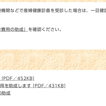
療機関などで産婦健康診査を受診した場合は、一旦健
診費用の助成」
を確認ください。
PDF／452KB]
助成します [PDF／431KB]
の助成