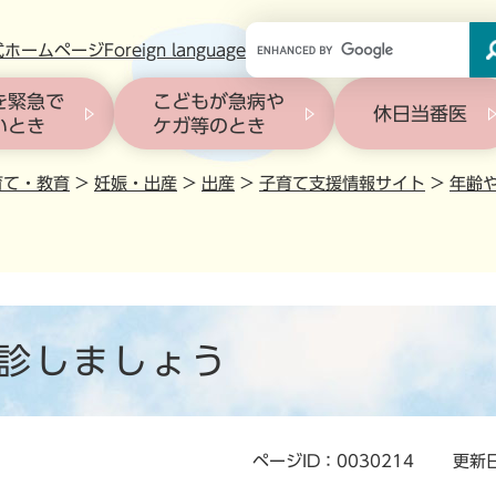
このページの本文へ
式ホームページ
Foreign language
を緊急で
こどもが急病や
休日当番医
いとき
ケガ等のとき
育て・教育
>
妊娠・出産
>
出産
>
子育て支援情報サイト
>
年齢
診しましょう
ページID：0030214
更新日