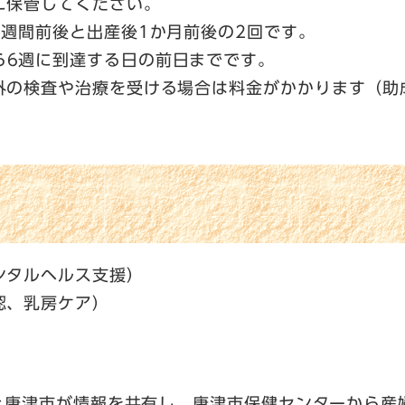
に保管してください
。
週間前後と出産後1か月前後の2回です。
ら6週に到達する日の前日まで
です。
外の検査や治療を受ける場合は料金がかかります（助
ンタルヘルス支援）
認、乳房ケア）
と唐津市が情報を共有し、唐津市保健センターから産