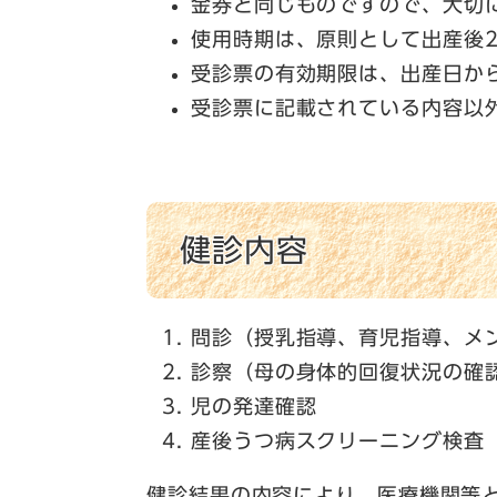
金券と同じものですので、大切
使用時期は、原則として出産後2
受診票の
有効期限は、出産日か
受診票に記載されている内容以
健診内容
問診（授乳指導、育児指導、メ
診察（母の身体的回復状況の確
児の発達確認
産後うつ病スクリーニング検査
健診結果の内容により、医療機関等