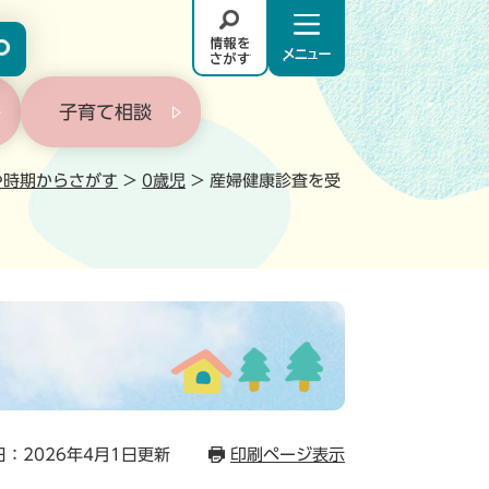
情
メ
報
ニ
を
ュ
子育て相談
さ
－
が
や時期からさがす
>
0歳児
>
す
産婦健康診査を受
：2026年4月1日更新
印刷ページ表示