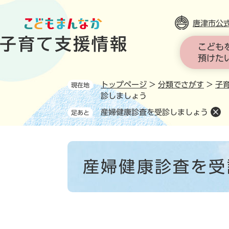
ペ
ー
唐津市公
ジ
の
こども
先
預けた
頭
で
トップページ
>
分類でさがす
>
子
現在地
す
診しましょう
。
産婦健康診査を受診しましょう
足あと
本
文
産婦健康診査を受