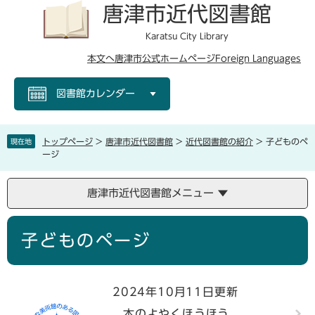
ペ
メ
唐津市近代図書館
ー
ニ
ジ
ュ
Karatsu City Library
の
ー
本文へ
唐津市公式ホームページ
Foreign Languages
先
を
頭
飛
図書館カレンダー
で
ば
す
し
。
て
本
トップページ
>
唐津市近代図書館
>
近代図書館の紹介
>
子どものペ
現在地
文
ージ
へ
唐津市近代図書館メニュー
本
子どものページ
文
2024年10月11日更新
本のよやくほうほう