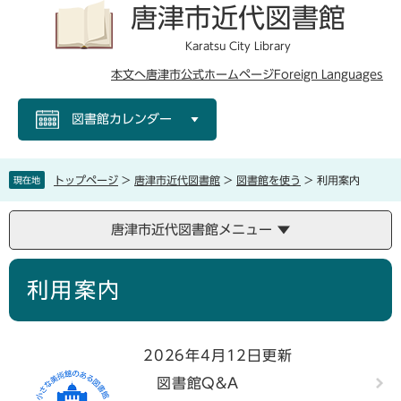
ペ
メ
唐津市近代図書館
ー
ニ
ジ
ュ
Karatsu City Library
の
ー
本文へ
唐津市公式ホームページ
Foreign Languages
先
を
頭
飛
図書館カレンダー
で
ば
す
し
。
て
本
トップページ
>
唐津市近代図書館
>
図書館を使う
>
利用案内
現在地
文
へ
唐津市近代図書館メニュー
本
利用案内
文
2026年4月12日更新
図書館Q&A