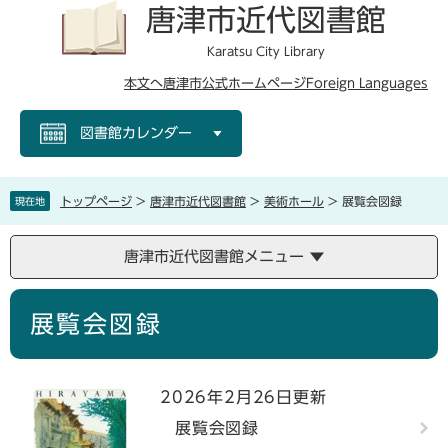
ペ
メ
唐津市近代図書館
ー
ニ
ジ
ュ
Karatsu City Library
の
ー
本文へ
唐津市公式ホームページ
Foreign Languages
先
を
頭
飛
図書館カレンダー
で
ば
す
し
。
て
本
トップページ
>
唐津市近代図書館
>
美術ホール
>
展覧会図録
現在地
文
へ
唐津市近代図書館メニュー
本
展覧会図録
文
2026年2月26日更新
展覧会図録