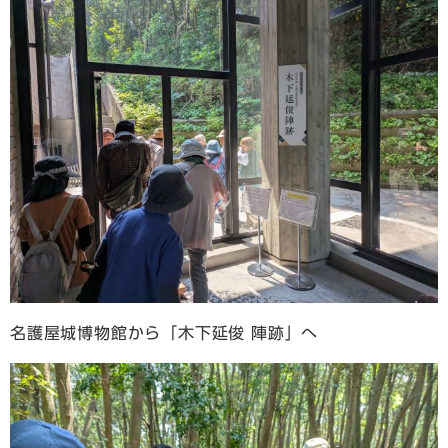
名護屋城博物館から「木下延俊 陣跡」へ