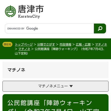
ペ
メ
ー
ニ
ジ
ュ
の
ー
先
を
G
頭
飛
o
で
ば
o
す
し
g
。
て
トップページ
>
分類でさがす
>
市政情報
>
広報・広聴
>
マチノネ
現在地
l
>
マチノネ
>
公民館講座「陣跡ウォーキング」（令和7年7月4日、
本
e
山下定則）
文
カ
へ
ス
タ
マチノネ
ム
検
索
マチノネメニュー
本
公民館講座「陣跡ウォーキン
文