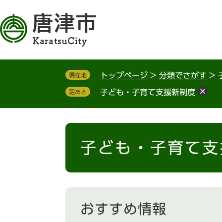
ペ
メ
ー
ニ
ジ
ュ
の
ー
先
を
頭
飛
トップページ
>
分類でさがす
>
現在地
で
ば
す
し
子ども・子育て支援新制度
足あと
。
て
本
文
本
へ
文
子ども・子育て支
おすすめ情報