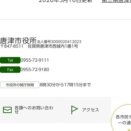
2026年3月16日更新
第三期唐津
唐津市役所
法人番号3000020412023
〒847-8511 佐賀県唐津市西城内1番1号
0955-72-9111
Tel
0955-72-9180
Fax
8時30分から17時15分まで
市役所の開庁時間
各課へのお問い合わ
アクセス
せ
各市民
ーの連