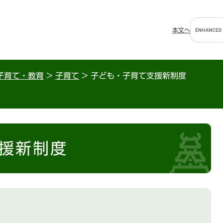
G
本文へ
o
o
g
l
子育て・教育
>
子育て
>
子ども・子育て支援新制度
e
カ
ス
タ
ム
検
援新制度
索