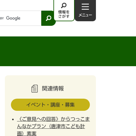
情
メ
報
ニ
を
ュ
さ
－
が
す
関連情報
イベント・講座・募集
《ご意見への回答》からつっこま
んなかプラン（唐津市こども計
画）素案