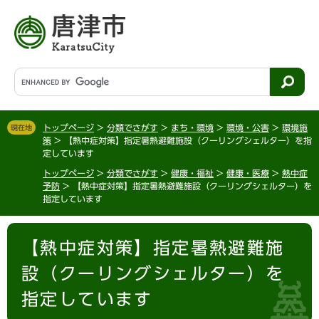
ペ
メ
ー
ニ
ジ
ュ
の
ー
先
を
G
頭
飛
o
で
ば
o
す
し
g
。
て
トップページ
>
分類でさがす
>
まち・環境
>
環境・公害
>
環境施
現在地
l
策
>
【熱中症対策】指定暑熱避難施設（クーリングシェルター）を指
本
e
定しています
文
カ
へ
トップページ
>
分類でさがす
>
健康・福祉
>
健康・医療
>
熱中症
ス
予防
>
【熱中症対策】指定暑熱避難施設（クーリングシェルター）を
タ
指定しています
ム
検
本
索
【熱中症対策】指定暑熱避難施
文
設（クーリングシェルター）を
指定しています