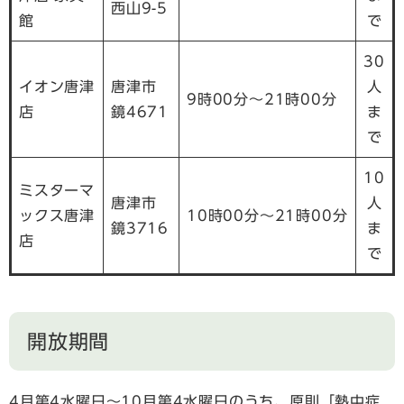
西山9-5
館
で
30
イオン唐津
唐津市
人
9時00分～21時00分
店
鏡4671
ま
で
10
ミスターマ
唐津市
人
ックス唐津
10時00分～21時00分
鏡3716
ま
店
で
開放期間
4月第4水曜日〜10月第4水曜日のうち、原則「熱中症