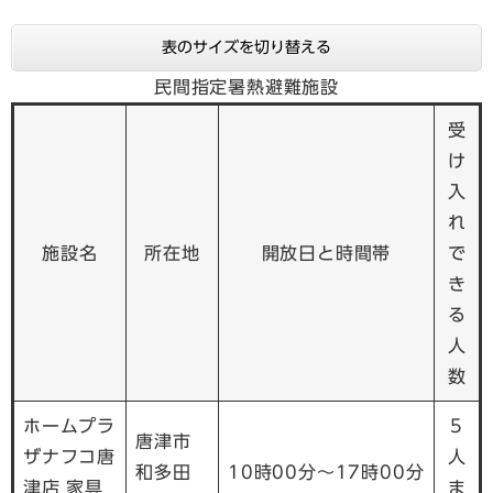
表のサイズを切り替える
民間指定暑熱避難施設
受
け
入
れ
施設名
所在地
開放日と時間帯
で
き
る
人
数
ホームプラ
5
唐津市
ザナフコ唐
人
和多田
10時00分～17時00分
津店 家具
ま