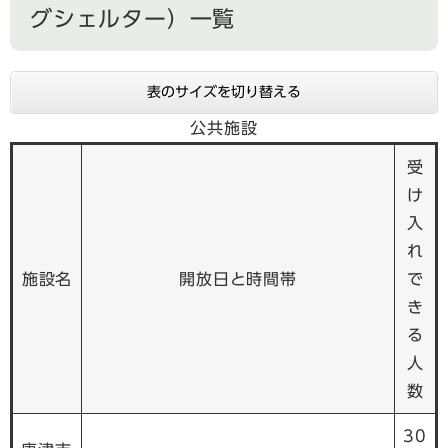
グシェルター）一覧
表のサイズを切り替える
公共施設
受
け
入
れ
施設名
開放日と時間帯
で
き
る
人
数
30