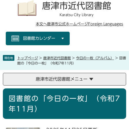
ペ
メ
唐津市近代図書館
ー
ニ
ジ
ュ
Karatsu City Library
の
ー
本文へ
唐津市公式ホームページ
Foreign Languages
先
を
頭
飛
図書館カレンダー
で
ば
す
し
。
て
本
トップページ
>
唐津市近代図書館
>
今日の一枚（アルバム）
>
図書
現在地
文
館の「今日の一枚」（令和7年11月）
へ
唐津市近代図書館メニュー
本
図書館の「今日の一枚」（令和7
文
年11月）