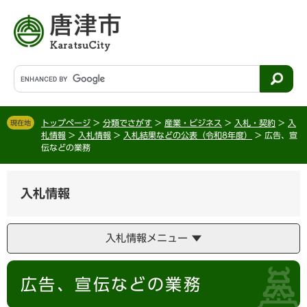
ペ
メ
ー
ニ
ジ
ュ
の
ー
先
を
G
頭
飛
o
で
ば
o
す
し
g
。
て
トップページ
>
分類でさがす
>
産業・ビジネス
>
入札・契約
>
入
現在地
l
札情報
>
入札情報
>
入札結果などの公表（令和8年度）
>
広告、宣
本
e
伝などの業務
文
カ
へ
ス
タ
入札情報
ム
検
索
入札情報メニュー
本
広告、宣伝などの業務
文