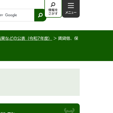
情
メ
報
ニ
を
ュ
さ
－
が
結果などの公表（令和7年度）
>
賃貸借、保
す