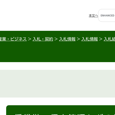
G
本文へ
o
o
g
l
産業・ビジネス
>
入札・契約
>
入札情報
>
入札情報
>
入札
e
カ
ス
タ
ム
検
索
本
文