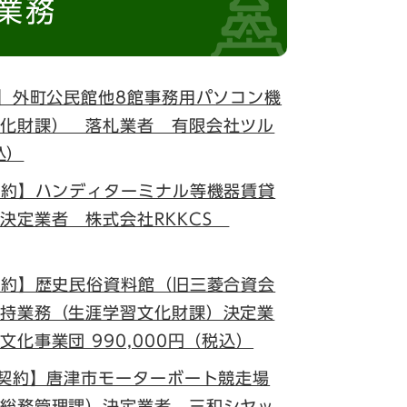
業務
札】外町公民館他8館事務用パソコン機
化財課） 落札業者 有限会社ツル
込）
契約】ハンディターミナル等機器賃貸
決定業者 株式会社RKKCS
契約】歴史民俗資料館（旧三菱合資会
持業務（生涯学習文化財課）決定業
化事業団 990,000円（税込）
意契約】唐津市モーターボート競走場
総務管理課）決定業者 三和シヤッ