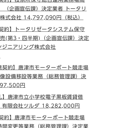
）（企画宣伝課）決定業者 トータリ
式会社 14,797,090円（税込）
意契約】トータリゼータシステム保守
売(第3・四半期)（企画宣伝課）決定
ンジニアリング株式会社
）
随意契約】唐津市モーターボート競走場
像設備移設等業務（総務管理課）決
97,500円
入札】唐津市立小学校電子黒板賃貸借
限会社ツルダ 18,282,000円
意契約】唐津市モーターボート競走場
動時間変更等業務（総務管理課）決定業