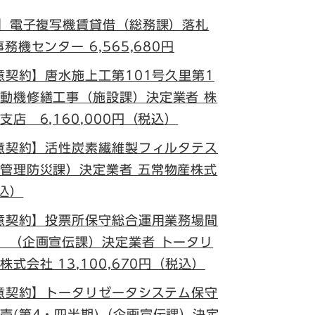
札】電子複写機賃貸借（総務課）落札
機センター 6,565,680円
意契約】唐水施上工第101号久里第1
動機修繕工事（施設課）決定業者 株
店 6,160,000円（税込）
随意契約】活性炭素繊維製フィルタテス
管理防災課）決定業者 五常物産株式
税込）
随意契約】投票所保守総合運用業務場間
）（企画宣伝課）決定業者 トータリ
式会社 13,100,670円（税込）
随意契約】トータリゼータシステム保守
売(第4・四半期)（企画宣伝課）決定