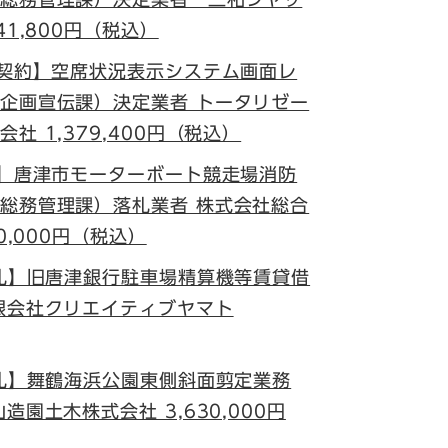
1,800円（税込）
意契約】空席状況表示システム画面レ
企画宣伝課）決定業者 トータリゼー
社 1,379,400円（税込）
札】唐津市モーターボート競走場消防
総務管理課）落札業者 株式会社総合
0,000円（税込）
入札】旧唐津銀行駐車場精算機等賃貸借
限会社クリエイティブヤマト
入札】舞鶴海浜公園東側斜面剪定業務
園土木株式会社 3,630,000円