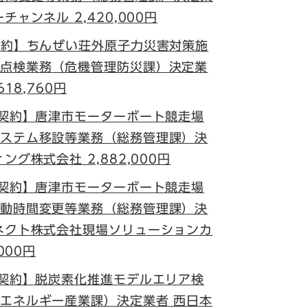
ャンネル 2,420,000円
契約】ちんぜい荘外原子力災害対策施
点検業務（危機管理防災課）決定業
18,760円
意契約】唐津市モーターボート競走場
ステム移設等業務（総務管理課）決
グ株式会社 2,882,000円
意契約】唐津市モーターボート競走場
動時間変更等業務（総務管理課）決
ネクト株式会社現場ソリューションカ
000円
意契約】脱炭素化推進モデルエリア検
エネルギー産業課）決定業者 西日本