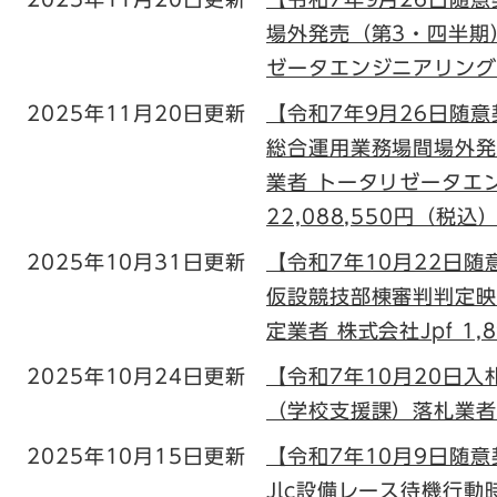
場外発売（第3・四半期
ゼータエンジニアリング株
2025年11月20日更新
【令和7年9月26日随
総合運用業務場間場外発
業者 トータリゼータエ
22,088,550円（税込
2025年10月31日更新
【令和7年10月22日
仮設競技部棟審判判定映
定業者 株式会社Jpf 1,8
2025年10月24日更新
【令和7年10月20日
（学校支援課）落札業者 有
2025年10月15日更新
【令和7年10月9日随
Jlc設備レース待機行