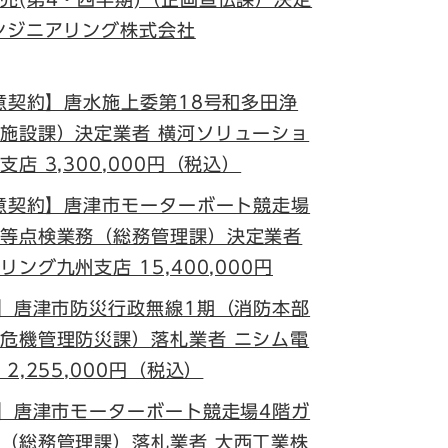
ンジニアリング株式会社
随意契約】唐水施上委第18号和多田浄
施設課）決定業者 横河ソリューショ
店 3,300,000円（税込）
随意契約】唐津市モーターボート競走場
等点検業務（総務管理課）決定業者
ング九州支店 15,400,000円
札】唐津市防災行政無線1期（消防本部
危機管理防災課）落札業者 ニシム電
,255,000円（税込）
札】唐津市モーターボート競走場4階ガ
（総務管理課）落札業者 大西工業株