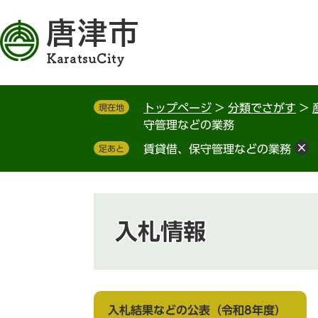
ペ
メ
ー
ニ
ジ
ュ
の
ー
先
を
頭
飛
トップページ
>
分類でさがす
>
現在地
で
ば
守管理などの業務
す
し
。
て
賃貸借、保守管理などの業務
足あと
本
文
へ
入札情報
入札結果などの公表（令和8年度）