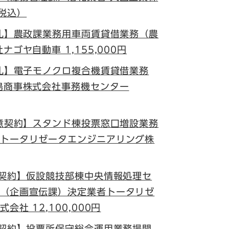
（税込）
入札】農政課業務用車両賃貸借業務（農
ゴヤ自動車 1,155,000円
入札】電子モノクロ複合機賃貸借業務
島商事株式会社事務機センター
随意契約】スタンド棟投票窓口増設業務
トータリゼータエンジニアリング株
意契約】仮設競技部棟中央情報処理セ
（企画宣伝課）決定業者トータリゼ
社 12,100,000円
意契約】投票所保守総合運用業務場間