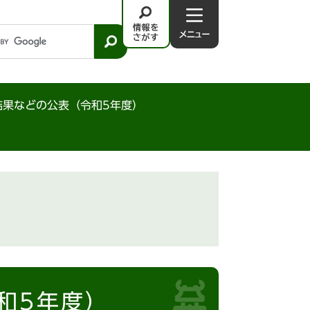
情
メ
報
ニ
を
ュ
さ
－
が
結果などの公表（令和5年度）
す
和5年度）