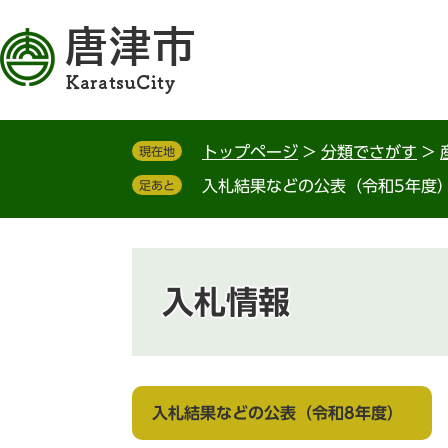
ペ
メ
ー
ニ
ジ
ュ
の
ー
先
を
頭
飛
トップページ
>
分類でさがす
>
現在地
で
ば
す
し
入札結果などの公表（令和5年度
足あと
。
て
本
文
へ
入札情報
入札結果などの公表（令和8年度）