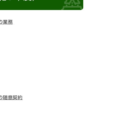
の業務
の随意契約