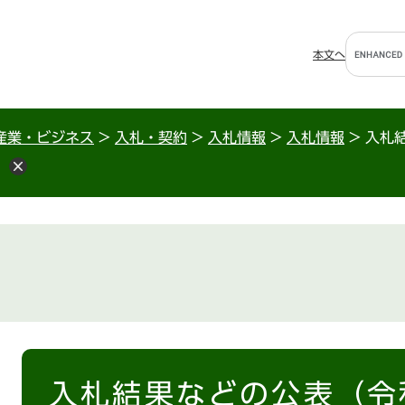
G
本文へ
o
o
g
l
産業・ビジネス
>
入札・契約
>
入札情報
>
入札情報
>
入札
e
）
カ
ス
タ
ム
検
索
本
文
入札結果などの公表（令