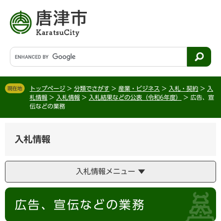
ペ
メ
ー
ニ
ジ
ュ
の
ー
先
を
G
頭
飛
o
で
ば
o
す
し
g
。
て
トップページ
>
分類でさがす
>
産業・ビジネス
>
入札・契約
>
入
現在地
l
札情報
>
入札情報
>
入札結果などの公表（令和6年度）
>
広告、宣
本
e
伝などの業務
文
カ
へ
ス
タ
入札情報
ム
検
索
入札情報メニュー
本
広告、宣伝などの業務
文