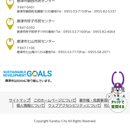
唐津市鎮西市民センター
〒847-0401
唐津市鎮西町名護屋1530番地
Tel：0955-53-7150
Fax：0955-82-5337
7
唐津市呼子市民センター
〒847-0392
唐津市呼子町呼子1995番地1
Tel：0955-53-7160
Fax：0955-82-4064
8
唐津市七山市民センター
〒847-1106
唐津市七山滝川1254番地
Tel：0955-53-7170
Fax：0955-58-2071
サイトマップ
このホームページについて
著作権・免責事項について
個人情報について
ウェブアクセシビリティについて
RSS配信
Copyright Karatsu City All Rights Reserved.