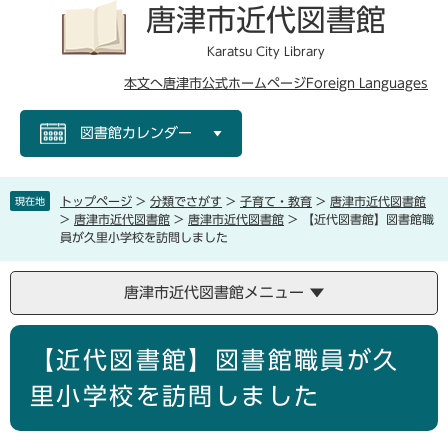
ペ
メ
唐津市近代図書館
ー
ニ
ジ
ュ
Karatsu City Library
の
ー
本文へ
唐津市公式ホームページ
Foreign Languages
先
を
頭
飛
図書館カレンダー
で
ば
す
し
。
て
本
トップページ
>
分類でさがす
>
子育て・教育
>
唐津市近代図書館
現在地
文
>
唐津市近代図書館
>
唐津市近代図書館
>
【近代図書館】図書館職
員が久里小学校を訪問しました
へ
唐津市近代図書館メニュー
本
【近代図書館】図書館職員が久
文
里小学校を訪問しました