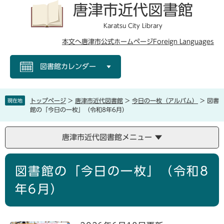
ペ
メ
唐津市近代図書館
ー
ニ
ジ
ュ
Karatsu City Library
の
ー
本文へ
唐津市公式ホームページ
Foreign Languages
先
を
頭
飛
図書館カレンダー
で
ば
す
し
。
て
本
トップページ
>
唐津市近代図書館
>
今日の一枚（アルバム）
>
図書
現在地
文
館の「今日の一枚」（令和8年6月）
へ
唐津市近代図書館メニュー
本
図書館の「今日の一枚」（令和8
文
年6月）