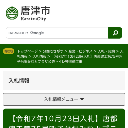
ペ
メ
ー
ニ
ジ
ュ
の
ー
先
を
G
頭
飛
o
で
ば
o
す
し
g
。
て
トップページ
>
分類でさがす
>
産業・ビジネス
>
入札・契約
>
入
現在地
l
札情報
>
入札情報
>
【令和7年10月23日入札】唐都建工第75号呼
本
e
子台場みなとプラザ公衆トイレ等改修工事
文
カ
へ
ス
タ
入札情報
ム
検
索
入札情報メニュー
本
【令和7年10月23日入札】唐都
文