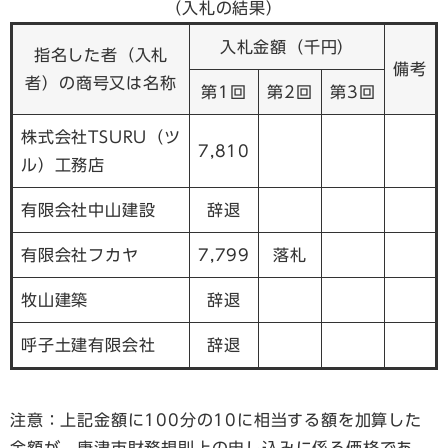
（入札の結果）
入札金額（千円）
指名した者（入札
備考
者）の商号又は名称
第1回
第2回
第3回
株式会社TSURU（ツ
7,810
ル）工務店
有限会社中山建設
辞退
有限会社フカヤ
7,799
落札
牧山建築
辞退
呼子土建有限会社
辞退
注意：上記金額に100分の10に相当する額を加算した
金額が、唐津市財務規則上の申し込みに係る価格であ