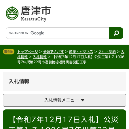
ペ
メ
ー
ニ
ジ
ュ
の
ー
先
を
G
頭
飛
o
で
ば
o
す
し
g
。
て
トップページ
>
分類でさがす
>
産業・ビジネス
>
入札・契約
>
入
現在地
l
札情報
>
入札情報
>
【令和7年12月17日入札】公災工第1-7-1006
本
e
号7年災第22号市道鶴楠線道路災害復旧工事
文
カ
へ
ス
タ
入札情報
ム
検
索
入札情報メニュー
本
【令和7年12月17日入札】公災
文