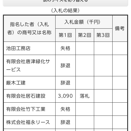
（入札の結果）
入札金額（千円）
指名した者（入札
備考
者）の商号又は名称
第1回
第2回
第3回
池田工務店
失格
有限会社唐津緑化サ
辞退
ービス
厳木工建
辞退
有限会社居石建設
3,090
落札
有限会社竹下工業
失格
株式会社福永リース
辞退