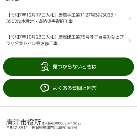
【令和7年12月17日入札】唐農林工第1127号5災3023・
3502塩木農地・道路災害復旧工事
【令和7年10月23日入札】唐都建工第75号呼子台場みなとプ
ラザ公衆トイレ等改修工事
見つからないときは
よくある質問と回答
唐津市役所
法人番号3000020412023
〒847-8511 佐賀県唐津市西城内1番1号