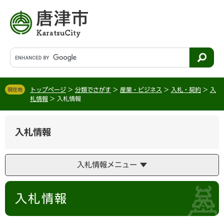
ペ
メ
ー
ニ
ジ
ュ
の
ー
先
を
G
頭
飛
o
で
ば
o
す
し
g
。
て
トップページ
>
分類でさがす
>
産業・ビジネス
>
入札・契約
>
入
現在地
l
札情報
>
入札情報
本
e
文
カ
へ
ス
入札情報
タ
ム
検
入札情報メニュー
索
本
入札情報
文