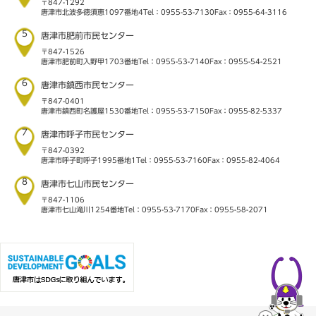
〒847-1292
唐津市北波多徳須恵1097番地4
Tel：0955-53-7130
Fax：0955-64-3116
5
唐津市肥前市民センター
〒847-1526
唐津市肥前町入野甲1703番地
Tel：0955-53-7140
Fax：0955-54-2521
6
唐津市鎮西市民センター
〒847-0401
唐津市鎮西町名護屋1530番地
Tel：0955-53-7150
Fax：0955-82-5337
7
唐津市呼子市民センター
〒847-0392
唐津市呼子町呼子1995番地1
Tel：0955-53-7160
Fax：0955-82-4064
8
唐津市七山市民センター
〒847-1106
唐津市七山滝川1254番地
Tel：0955-53-7170
Fax：0955-58-2071