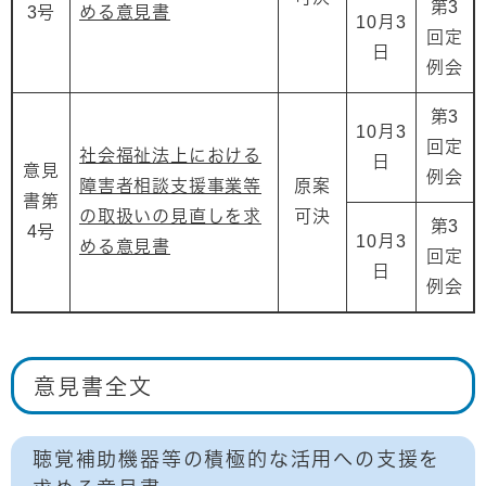
第3
3号
める意見書
10月3
回定
日
例会
第3
10月3
回定
社会福祉法上における
日
意見
例会
障害者相談支援事業等
原案
書第
の取扱いの見直しを求
可決
第3
4号
10月3
める意見書
回定
日
例会
意見書全文
聴覚補助機器等の積極的な活用への支援を