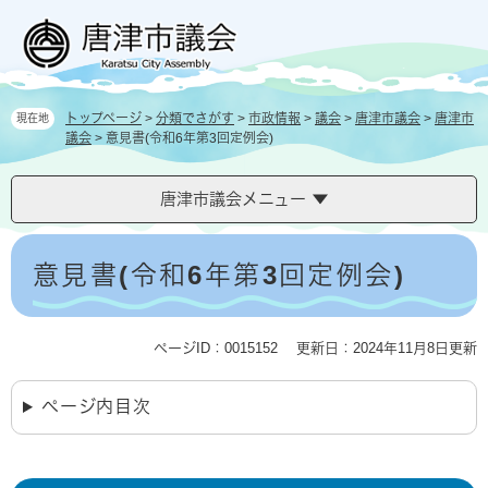
ペ
メ
ー
ニ
ジ
ュ
の
ー
先
を
トップページ
>
分類でさがす
>
市政情報
>
議会
>
唐津市議会
>
唐津市
現在地
頭
飛
議会
>
意見書(令和6年第3回定例会)
で
ば
す
し
。
て
唐津市議会メニュー
本
文
本
へ
文
意見書(令和6年第3回定例会)
ページID：0015152
更新日：2024年11月8日更新
ページ内目次