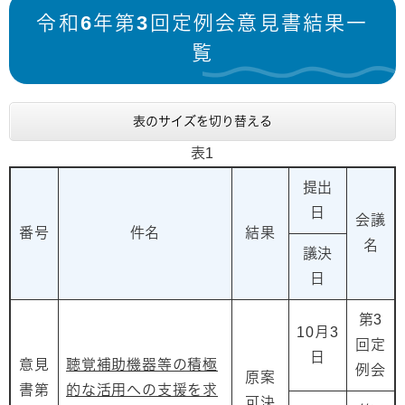
令和6年第3回定例会意見書結果一
覧
表のサイズを切り替える
表1
提出
日
会議
番号
件名
結果
名
議決
日
第3
10月3
回定
日
意見
聴覚補助機器等の積極
例会
原案
書第
的な活用への支援を求
可決