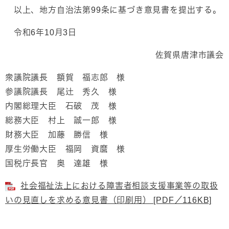
以上、地方自治法第99条に基づき意見書を提出する。
令和6年10月3日
佐賀県唐津市議会
衆議院議長 額賀 福志郎 様
参議院議長 尾辻 秀久 様
内閣総理大臣 石破 茂 様
総務大臣 村上 誠一郎 様
財務大臣 加藤 勝信 様
厚生労働大臣 福岡 資麿 様
国税庁長官 奥 達雄 様
社会福祉法上における障害者相談支援事業等の取扱
いの見直しを求める意見書（印刷用） [PDF／116KB]