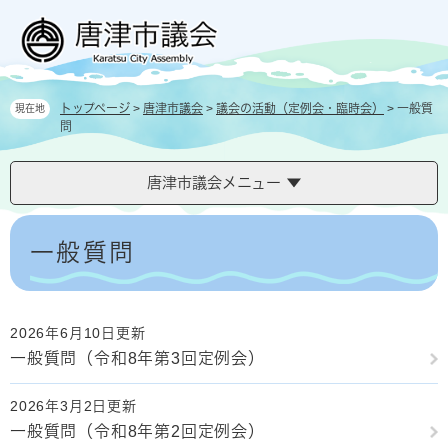
ペ
メ
ー
ニ
ジ
ュ
の
ー
先
を
トップページ
>
唐津市議会
>
議会の活動（定例会・臨時会）
>
一般質
現在地
頭
飛
問
で
ば
す
し
。
て
唐津市議会メニュー
本
文
本
へ
文
一般質問
2026年6月10日更新
一般質問（令和8年第3回定例会）
2026年3月2日更新
一般質問（令和8年第2回定例会）