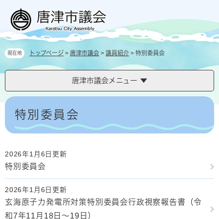
ペ
メ
ー
ニ
ジ
ュ
の
ー
先
を
トップページ
>
唐津市議会
>
議員紹介
>
特別委員会
現在地
頭
飛
で
ば
す
し
唐津市議会メニュー
。
て
本
本
文
文
特別委員会
へ
2026年1月6日更新
特別委員会
2026年1月6日更新
玄海原子力発電所対策特別委員会行政視察報告書（令
和7年11月18日～19日）