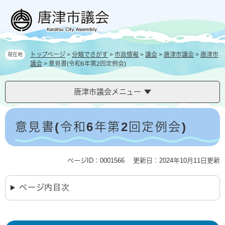
ペ
メ
ー
ニ
ジ
ュ
の
ー
先
を
トップページ
>
分類でさがす
>
市政情報
>
議会
>
唐津市議会
>
唐津市
現在地
頭
飛
議会
>
意見書(令和6年第2回定例会)
で
ば
す
し
。
て
唐津市議会メニュー
本
文
本
へ
文
意見書(令和6年第2回定例会)
ページID：0001566
更新日：2024年10月11日更新
ページ内目次