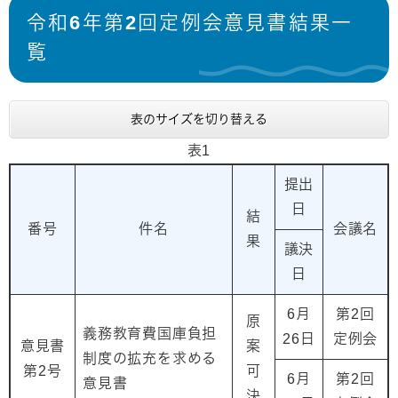
令和6年第2回定例会意見書結果一
覧
表のサイズを切り替える
表1
提出
日
結
番号
件名
会議名
果
議決
日
6月
第2回
原
義務教育費国庫負担
26日
定例会
意見書
案
制度の拡充を求める
第2号
可
6月
第2回
意見書
決