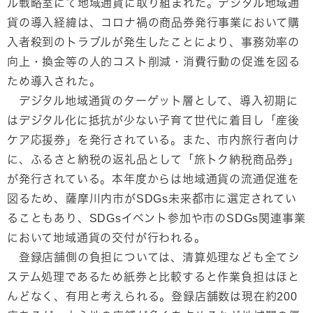
ル戦略室にて地域通貨に取り組まれた。デジタル地域通
貨の導入経緯は、コロナ禍の商品券発行事業において購
入者殺到のトラブルが発生したことにより、事務効率の
向上・換金等の人的コスト削減・消費行動の促進を図る
ため導入された。
デジタル地域通貨のターゲット層として、導入初期に
はデジタル化に抵抗が少ない子育て世代に着目し「産後
ケア応援券」を発行されている。また、市内旅行者向け
に、ふるさと納税の返礼品として「旅トク納税商品券」
が発行されている。本年度からは地域通貨の流通促進を
図るため、薩摩川内市がSDGs未来都市に選定されてい
ることもあり、SDGsイベント参加や市のSDGs関連事業
において地域通貨の交付が行われる。
登録店舗側の負担については、清算処理なども全てシ
ステム処理であるため紙券と比較すると作業負担はほと
んどなく、有用と考えられる。登録店舗数は現在約200