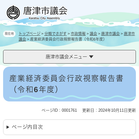
ペ
メ
ー
ニ
ジ
ュ
の
ー
先
を
トップページ
>
分類でさがす
>
市政情報
>
議会
>
唐津市議会
>
唐津市
現在地
頭
飛
議会
>
産業経済委員会行政視察報告書（令和6年度）
で
ば
す
し
。
て
唐津市議会メニュー
本
文
本
へ
文
産業経済委員会行政視察報告書
（令和6年度）
ページID：0001761
更新日：2024年10月11日更新
ページ内目次