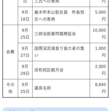
日
三氏への香典
円
9月
厳木町本山駐在員 杵島恒
5,000
18日
氏への香典
円
9月
10,000
三師会医療問題懇話会
25日
円
9月
国際渓流滝登り協力者の集
1,000
会費
27日
い
円
9月
2,000
成和校区観月会
29日
円
その
9月
8,640
議長名刺
他
25日
円