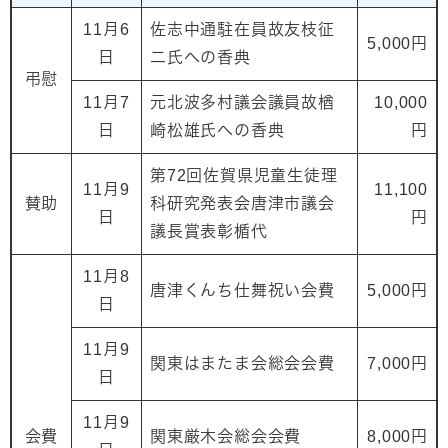
11月6
佐志中通駐在員故友枝征
5,000円
日
二氏への香典
弔慰
11月7
元北波多村議会議員故楢
10,000
日
崎松雄氏への香典
円
第72回佐賀県児童生徒理
11月9
11,100
賛助
科研究発表会唐津市議会
日
円
議長賞表彰楯代
11月8
唐津くんち仕舞祝い会費
5,000円
日
11月9
関東はまたま会総会会費
7,000円
日
11月9
会費
関東厳木会総会会費
8,000円