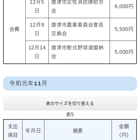
12月5
唐津市女性消防隊慰労
6,000円
日
会
12月9
唐津市農業委員会意見
会費
5,500円
日
交換会
12月14
唐津市軟式野球連盟納
5,000円
日
会
令和元年11月
表のサイズを切り替える
表5
支出
金額
年月日
摘要
項目
（円）