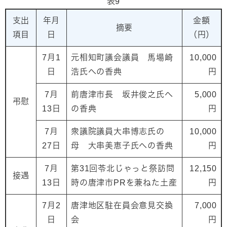
表9
支出
年月
金額
摘要
項目
日
（円）
7月1
元相知町議会議員 馬場崎
10,000
日
浩氏への香典
円
7月
前唐津市長 坂井俊之氏へ
5,000
弔慰
13日
の香典
円
7月
衆議院議員大串博志氏の
10,000
27日
母 大串美恵子氏への香典
円
7月
第31回苓北じゃっと祭訪問
12,150
接遇
13日
時の唐津市PRを兼ねた土産
円
7月2
唐津地区駐在員会意見交換
7,000
日
会
円