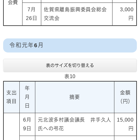
会費
7月
佐賀県離島振興委員会総会
3,000
26日
交流会
円
令和元年6月
表のサイズを切り替える
表10
年
支出
金額
月
摘要
項目
（円）
日
6月
元北波多村議会議長 井手久人
15,000
9日
氏への弔花
円