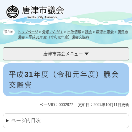
ペ
メ
ー
ニ
ジ
ュ
の
ー
先
を
トップページ
>
分類でさがす
>
市政情報
>
議会
>
唐津市議会
>
唐津市
現在地
頭
飛
議会
>
平成31年度（令和元年度）議会交際費
で
ば
す
し
。
て
唐津市議会メニュー
本
文
本
へ
文
平成31年度（令和元年度）議会
交際費
ページID：0002877
更新日：2024年10月11日更新
ページ内目次