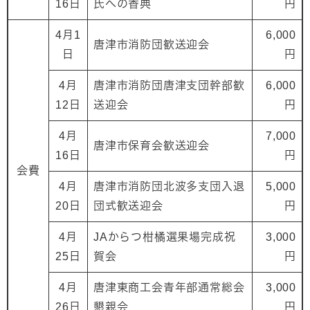
16日
氏への香典
円
4月1
6,000
唐津市消防団歓送迎会
日
円
4月
唐津市消防団唐津支団幹部歓
6,000
12日
送迎会
円
4月
7,000
唐津市保育会歓送迎会
16日
円
会費
4月
唐津市消防団北波多支団入退
5,000
20日
団式歓送迎会
円
4月
JAからつ柑橘選果場完成祝
3,000
25日
賀会
円
4月
唐津東商工会青年部通常総会
3,000
26日
懇親会
円