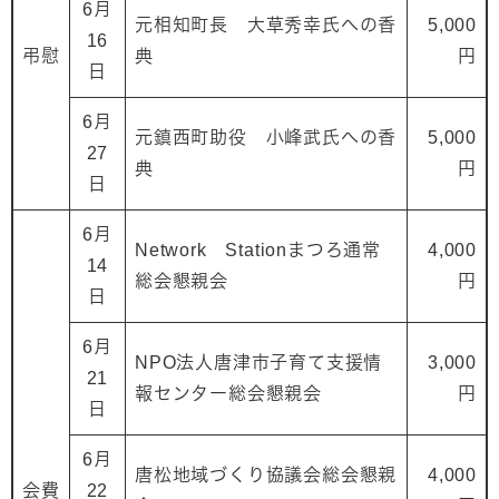
6月
元相知町長 大草秀幸氏への香
5,000
16
弔慰
典
円
日
6月
元鎮西町助役 小峰武氏への香
5,000
27
典
円
日
6月
Network Stationまつろ通常
4,000
14
総会懇親会
円
日
6月
NPO法人唐津市子育て支援情
3,000
21
報センター総会懇親会
円
日
6月
唐松地域づくり協議会総会懇親
4,000
会費
22