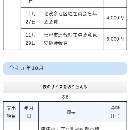
日
11月
北波多地区駐在員会忘年
4,000円
27日
会会費
11月
唐津市連合駐在員会意見
6,000円
29日
交換会会費
令和元年10月
表のサイズを切り替える
表6
支出
年月
金額
摘要
項目
日
（円）
唐津市・苓北町姉妹都市締