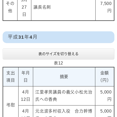
その
7,500
27
議長名刺
他
円
日
平成31年4月
表のサイズを切り替える
表12
支出
年月
金額
摘要
項目
日
（円）
4月
江里孝男議員の義父小松光治
5,000
12日
氏への香典
円
弔慰
4月
元北波多村収入役 合力幹博
5,000