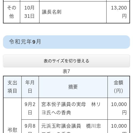
その
10月
13,200
議長名刺
他
31日
円
令和元年9月
表のサイズを切り替える
表7
支出
年月
金額
摘要
項目
日
（円）
9月2
宮本悦子議員の実母 林リ
10,000
日
ヨ氏への香典
円
9月8
元浜玉町議会議員 橋川忠
10,000
弔慰