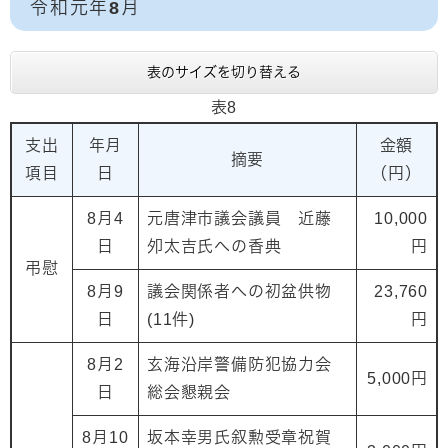
令和元年8月
表のサイズを切り替える
表8
支出
年月
金額
摘要
項目
日
（円）
8月4
元唐津市議会議員 近藤
10,000
日
夘太吉氏への香典
円
弔慰
8月9
議会関係者への初盆供物
23,760
日
(11件)
円
8月2
玄海沿岸警備防犯協力会
5,000円
日
総会懇親会
8月10
坂本幸男氏叙勲受章祝賀