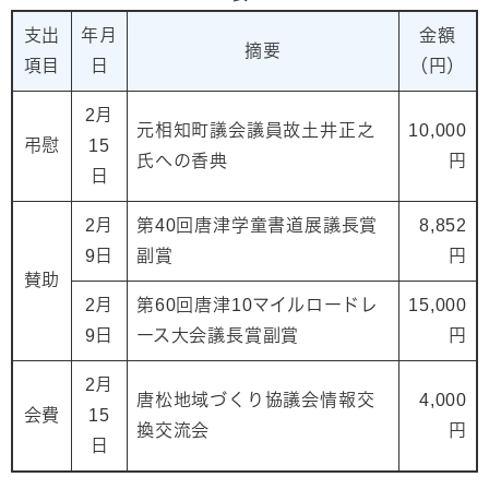
支出
年月
金額
摘要
項目
日
（円）
2月
元相知町議会議員故土井正之
10,000
弔慰
15
氏への香典
円
日
2月
第40回唐津学童書道展議長賞
8,852
9日
副賞
円
賛助
2月
第60回唐津10マイルロードレ
15,000
9日
ース大会議長賞副賞
円
2月
唐松地域づくり協議会情報交
4,000
会費
15
換交流会
円
日