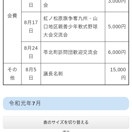
3,000円
日
会
会費
虹ノ松原旗争奪九州・山
8月17
口地区親善少年軟式野球
5,000円
日
大会交流会
8月24
苓北町訪問団歓迎交流会
6,000円
日
その
8月5
15,000
議長名刺
他
日
円
令和元年7月
表のサイズを切り替える