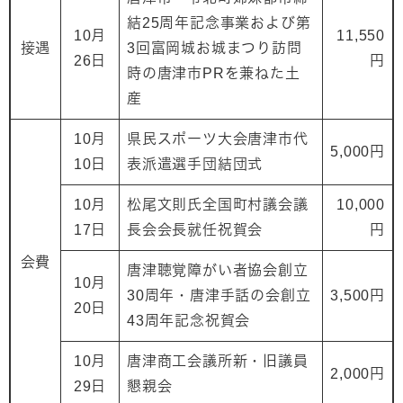
結25周年記念事業および第
10月
11,550
接遇
3回富岡城お城まつり訪問
26日
円
時の唐津市PRを兼ねた土
産
10月
県民スポーツ大会唐津市代
5,000円
10日
表派遣選手団結団式
10月
松尾文則氏全国町村議会議
10,000
17日
長会会長就任祝賀会
円
会費
唐津聴覚障がい者協会創立
10月
30周年・唐津手話の会創立
3,500円
20日
43周年記念祝賀会
10月
唐津商工会議所新・旧議員
2,000円
29日
懇親会