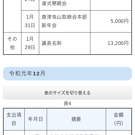
達式懇親会
1月
唐津曳山取締会本部
5,000円
31日
新年会
その
1月
議長名刺
13,200円
他
29日
令和元年12月
表のサイズを切り替える
表4
支出項
金額
年月日
摘要
目
（円）