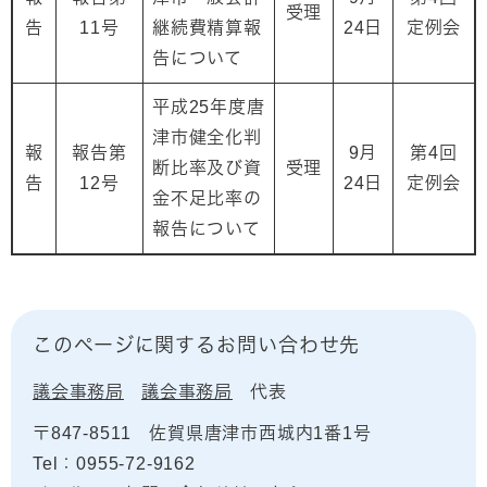
受理
告
11号
継続費精算報
24日
定例会
告について
平成25年度唐
津市健全化判
報
報告第
9月
第4回
断比率及び資
受理
告
12号
24日
定例会
金不足比率の
報告について
このページに関するお問い合わせ先
議会事務局
議会事務局
代表
〒847-8511
佐賀県唐津市西城内1番1号
Tel：0955-72-9162