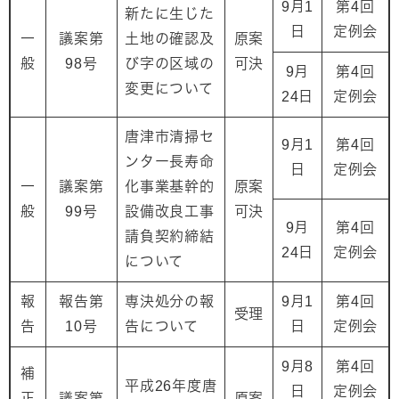
9月1
第4回
新たに生じた
日
定例会
一
議案第
土地の確認及
原案
般
98号
び字の区域の
可決
9月
第4回
変更について
24日
定例会
唐津市清掃セ
9月1
第4回
ンター長寿命
日
定例会
一
議案第
化事業基幹的
原案
般
99号
設備改良工事
可決
9月
第4回
請負契約締結
24日
定例会
について
報
報告第
専決処分の報
9月1
第4回
受理
告
10号
告について
日
定例会
9月8
第4回
補
平成26年度唐
日
定例会
正
議案第
原案