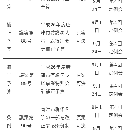
9月
第4回
算
予算
24日
定例会
9月1
第4回
補
平成26年度唐
日
定例会
正
議案第
津市養護老人
原案
予
88号
ホーム特別会
可決
9月
第4回
算
計補正予算
24日
定例会
9月1
第4回
補
平成26年度唐
日
定例会
正
議案第
津市有線テレ
原案
予
89号
ビ事業特別会
可決
9月
第4回
算
計補正予算
24日
定例会
9月1
第4回
唐津市税条例
日
定例会
条
議案第
等の一部を改
原案
例
90号
正する条例制
可決
9月
第4回