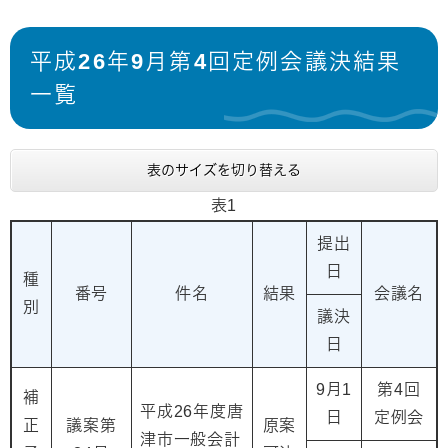
平成26年9月第4回定例会議決結果
一覧
表のサイズを切り替える
表1
提出
日
種
番号
件名
結果
会議名
別
議決
日
9月1
第4回
補
平成26年度唐
日
定例会
正
議案第
原案
津市一般会計