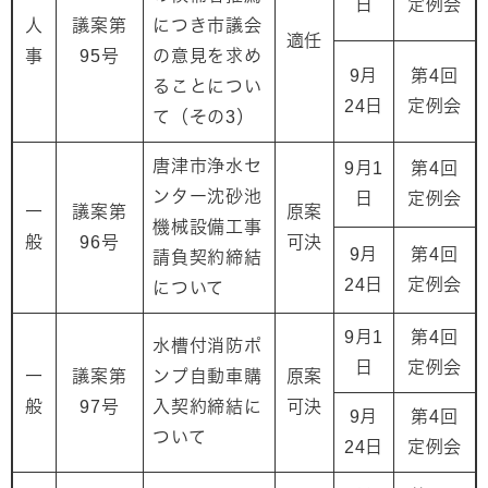
日
定例会
人
議案第
につき市議会
適任
事
95号
の意見を求め
9月
第4回
ることについ
24日
定例会
て（その3）
唐津市浄水セ
9月1
第4回
ンター沈砂池
日
定例会
一
議案第
原案
機械設備工事
般
96号
可決
9月
第4回
請負契約締結
24日
定例会
について
9月1
第4回
水槽付消防ポ
日
定例会
一
議案第
ンプ自動車購
原案
般
97号
入契約締結に
可決
9月
第4回
ついて
24日
定例会