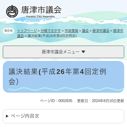
ペ
メ
ー
ニ
ジ
ュ
の
ー
先
を
トップページ
>
分類でさがす
>
市政情報
>
議会
>
唐津市議会
>
唐津市
現在地
頭
飛
議会
>
議決結果(平成26年第4回定例会）
で
ば
す
し
。
て
唐津市議会メニュー
本
文
本
へ
文
議決結果(平成26年第4回定例
会）
ページID：0002935
更新日：2024年8月10日更新
ページ内目次