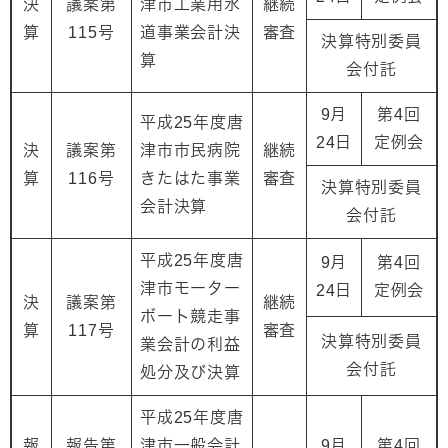
決
議案第
津市工業用水
継続
算
115号
道事業会計決
審査
決算特別委員
算
会付託
9月
第4回
平成25年度唐
24日
定例会
決
議案第
津市市民病院
継続
算
116号
きたはた事業
審査
決算特別委員
会計決算
会付託
平成25年度唐
9月
第4回
津市モーター
24日
定例会
決
議案第
継続
ボート競走事
算
117号
審査
決算特別委員
業会計の利益
会付託
処分及び決算
平成25年度唐
報
報告第
津市一般会計
9月
第4回