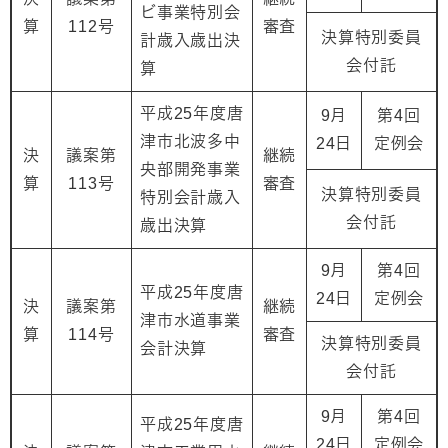
ビ事業特別会
算
112号
審査
決算特別委員
計歳入歳出決
会付託
算
平成25年度唐
9月
第4回
津市北波多中
24日
定例会
決
議案第
継続
央部開発事業
算
113号
審査
決算特別委員
特別会計歳入
会付託
歳出決算
9月
第4回
平成25年度唐
24日
定例会
決
議案第
継続
津市水道事業
算
114号
審査
決算特別委員
会計決算
会付託
9月
第4回
平成25年度唐
24日
定例会