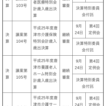
者医療特別会
算
103号
審査
決算特別委員
計歳入歳出決
会付託
算
9月
第4回
平成25年度唐
24日
定例会
決
議案第
津市介護保険
継続
算
104号
特別会計歳入
審査
決算特別委員
歳出決算
会付託
平成25年度唐
9月
第4回
津市養護老人
24日
定例会
決
議案第
継続
ホーム特別会
算
105号
審査
決算特別委員
計歳入歳出決
会付託
算
平成25年度唐
9月
第4回
津市介護サー
24日
定例会