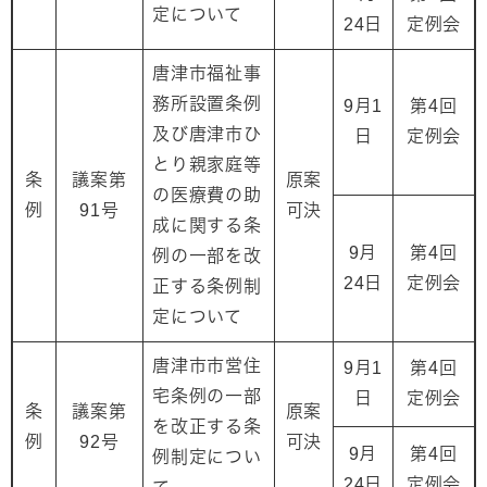
定について
24日
定例会
唐津市福祉事
務所設置条例
9月1
第4回
及び唐津市ひ
日
定例会
とり親家庭等
条
議案第
原案
の医療費の助
例
91号
可決
成に関する条
9月
第4回
例の一部を改
24日
定例会
正する条例制
定について
唐津市市営住
9月1
第4回
宅条例の一部
日
定例会
条
議案第
原案
を改正する条
例
92号
可決
9月
第4回
例制定につい
24日
定例会