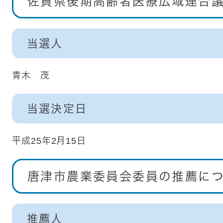
佐賀県後期高齢者医療広域連合
当選人
青木 茂
当選決定日
平成25年2月15日
唐津市農業委員会委員の推薦に
推薦人