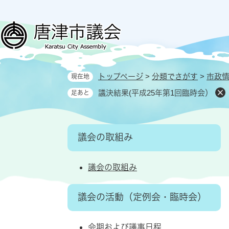
ペ
メ
ー
ニ
ジ
ュ
の
ー
先
を
頭
飛
トップページ
>
分類でさがす
>
市政
現在地
で
ば
す
し
議決結果(平成25年第1回臨時会）
足あと
。
て
本
文
議会の取組み
へ
議会の取組み
議会の活動（定例会・臨時会）
会期および議事日程