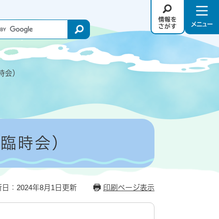
情
メ
報
ニ
を
ュ
さ
－
が
臨時会）
す
回臨時会）
日：2024年8月1日更新
印刷ページ表示