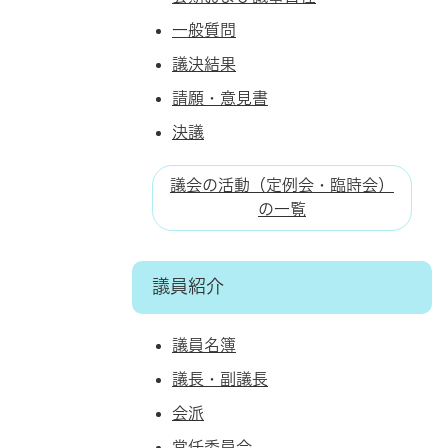
一般質問
議決結果
請願・意見書
決議
議会の活動（定例会・臨時会）
の一覧
議員紹介
議員名簿
議長・副議長
会派
常任委員会