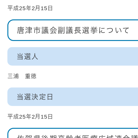
平成25年2月15日
唐津市議会副議長選挙について
当選人
三浦 重徳
当選決定日
平成25年2月15日