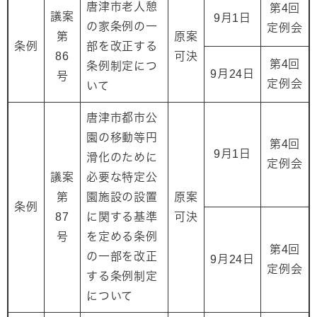
唐津市老人憩
第4回
議案
9月1日
の家条例の一
定例会
第
原案
条例
部を改正する
86
可決
第4回
条例制定につ
9月24日
号
定例会
いて
唐津市都市公
園の移動等円
第4回
9月1日
滑化のために
定例会
議案
必要な特定公
第
園施設の設置
原案
条例
87
に関する基準
可決
号
を定める条例
第4回
の一部を改正
9月24日
定例会
する条例制定
について