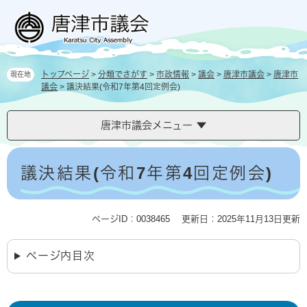
ペ
メ
ー
ニ
ジ
ュ
の
ー
先
を
トップページ
>
分類でさがす
>
市政情報
>
議会
>
唐津市議会
>
唐津市
現在地
頭
飛
議会
>
議決結果(令和7年第4回定例会)
で
ば
す
し
。
て
唐津市議会メニュー
本
文
本
へ
文
議決結果(令和7年第4回定例会)
ページID：0038465
更新日：2025年11月13日更新
ページ内目次