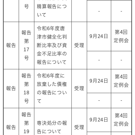
号
精算報告につ
-
-
いて
令和6年度唐
第4回
報告
9月24日
津市健全化判
定例会
第
報告
断比率及び資
受理
17
金不足比率の
号
-
-
報告について
報告
令和6年度に
第4回
9月24日
第
放棄した債権
定例会
報告
受理
18
の報告につい
-
-
号
て
報告
第4回
9月24日
第
専決処分の報
定例会
報告
受理
19
告について