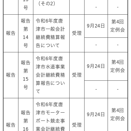
（その2）
-
-
号
報告
令和6年度唐
第4回
9月24日
第
津市一般会計
定例会
報告
受理
14
継続費精算報
-
-
号
告について
令和6年度唐
第4回
報告
9月24日
津市水道事業
定例会
第
報告
会計継続費精
受理
15
算報告につい
号
-
-
て
令和6年度唐
第4回
報告
津市モーター
9月24日
定例会
第
ボート競走事
報告
受理
16
業会計継続費