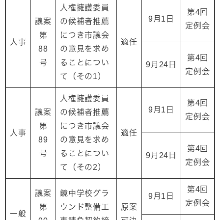
人権擁護委員
第4回
9月1日
議案
の候補者推薦
定例会
第
につき市議会
人事
適任
88
の意見を求め
第4回
号
ることについ
9月24日
定例会
て（その1）
人権擁護委員
第4回
9月1日
議案
の候補者推薦
定例会
第
につき市議会
人事
適任
89
の意見を求め
第4回
号
ることについ
9月24日
定例会
て（その2）
第4回
議案
鏡中学校グラ
9月1日
定例会
第
ウンド整備工
原案
一般