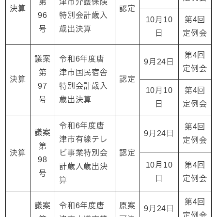
第
津市介護保険
決算
認定
96
特別会計歳入
10月10
第4回
号
歳出決算
日
定例会
第4回
議案
令和6年度唐
9月24日
定例会
第
津市国民宿舎
決算
認定
97
特別会計歳入
10月10
第4回
号
歳出決算
日
定例会
令和6年度唐
第4回
議案
9月24日
津市有線テレ
定例会
第
決算
ビ事業特別会
認定
98
10月10
第4回
計歳入歳出決
号
日
定例会
算
第4回
議案
令和6年度唐
原案
9月24日
定例会