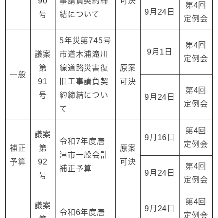
90
事請負契約締
可決
第4回
9月24日
号
結について
定例会
5年災第745号
第4回
9月1日
議案
市道木浦滝川
定例会
第
線道路災害復
原案
一般
91
旧工事請負契
可決
第4回
号
約締結につい
9月24日
定例会
て
第4回
議案
9月16日
令和7年度唐
定例会
補正
第
原案
津市一般会計
予算
92
可決
第4回
補正予算
9月24日
号
定例会
第4回
議案
9月24日
令和6年度唐
定例会