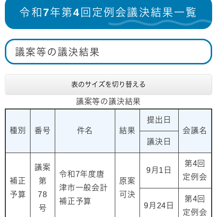
令和7年第4回定例会議決結果一覧
議案等の議決結果
表のサイズを切り替える
議案等の議決結果
提出日
種別
番号
件名
結果
会議名
議決日
第4回
議案
9月1日
令和7年度唐
定例会
補正
第
原案
津市一般会計
予算
78
可決
第4回
補正予算
9月24日
号
定例会