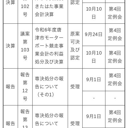
決算
認定
102
きたはた事業
10月10
第4回
号
会計決算
日
定例会
令和6年度唐
第4回
議案
原案
9月24日
津市モーター
定例会
第
可決
決算
ボート競走事
103
及び
10月10
第4回
業会計の利益
号
認定
日
定例会
処分及び決算
報告
第4回
専決処分の報
9月1日
第
定例会
報告
告について
受理
12
（その1）
-
-
号
報告
第4回
専決処分の報
9月1日
第
定例会
報告
告について
受理
13