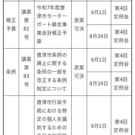
令和7年度唐
第4回
議案
9月1日
津市モーター
定例会
補正
第
原案
ボート競走事
予算
82
可決
第4回
業会計補正予
9月24日
号
定例会
算
唐津市条例の
第4回
議案
9月1日
廃止に関する
定例会
第
原案
条例
条例の一部を
83
可決
第4回
改正する条例
9月24日
号
定例会
制定について
唐津市行政手
続における特
定の個人を識
第4回
9月1日
別するための
定例会