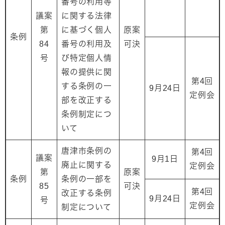
番号の利用等
議案
に関する法律
第
に基づく個人
原案
条例
84
番号の利用及
可決
号
び特定個人情
報の提供に関
第4回
する条例の一
9月24日
定例会
部を改正する
条例制定につ
いて
唐津市条例の
第4回
議案
9月1日
廃止に関する
定例会
第
原案
条例
条例の一部を
85
可決
第4回
改正する条例
9月24日
号
定例会
制定について