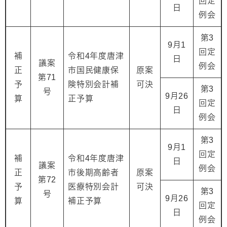
回定
日
例会
第3
9月1
回定
補
令和4年度唐津
日
議案
例会
正
市国民健康保
原案
第71
予
険特別会計補
可決
第3
号
9月26
算
正予算
回定
日
例会
第3
9月1
回定
補
令和4年度唐津
日
議案
例会
正
市後期高齢者
原案
第72
予
医療特別会計
可決
第3
号
9月26
算
補正予算
回定
日
例会