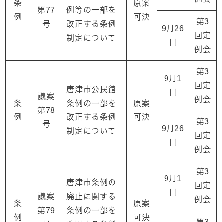
条
原案
第77
例等の一部を
例
可決
第3
号
改正する条例
9月26
回定
制定について
日
例会
第3
9月1
回定
唐津市公民館
日
議案
例会
条
条例の一部を
原案
第78
例
改正する条例
可決
第3
号
9月26
制定について
回定
日
例会
第3
9月1
唐津市条例の
回定
日
議案
廃止に関する
例会
条
原案
第79
条例の一部を
例
可決
第3