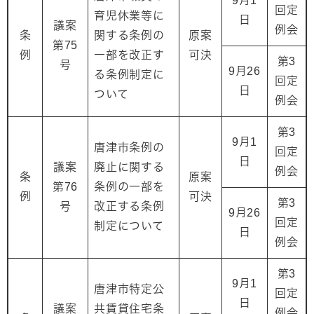
9月1
回定
育児休業等に
日
議案
例会
条
関する条例の
原案
第75
例
一部を改正す
可決
第3
号
9月26
る条例制定に
回定
日
ついて
例会
第3
9月1
唐津市条例の
回定
日
議案
廃止に関する
例会
条
原案
第76
条例の一部を
例
可決
第3
号
改正する条例
9月26
回定
制定について
日
例会
第3
9月1
唐津市特定公
回定
日
議案
共賃貸住宅条
例会