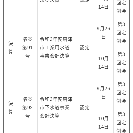
及び決算
認定
回定
14日
例会
第3
9月26
回定
日
議案
令和3年度唐津
例会
決
第91
市工業用水道
認定
算
第3
号
事業会計決算
10月
回定
14日
例会
第3
9月26
回定
日
議案
令和3年度唐津
例会
決
第92
市下水道事業
認定
算
第3
号
会計決算
10月
回定
14日
例会