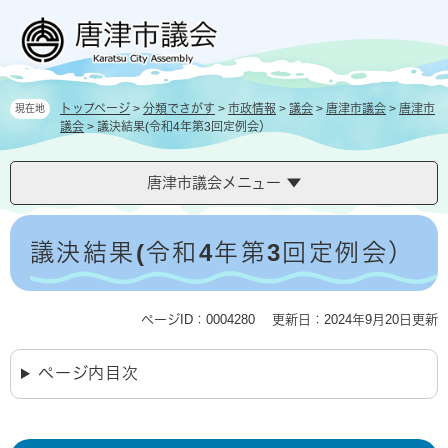
ペ
メ
ー
ニ
ジ
ュ
の
ー
先
を
トップページ
>
分類でさがす
>
市政情報
>
議会
>
唐津市議会
>
唐津市
現在地
頭
飛
議会
>
議決結果(令和4年第3回定例会）
で
ば
す
し
。
て
唐津市議会メニュー
本
文
本
へ
文
議決結果(令和4年第3回定例会）
ページID：0004280
更新日：2024年9月20日更新
ページ内目次