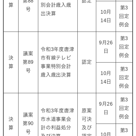
第88
認定
算
別会計歳入歳
第3
号
10月
出決算
回定
14日
例会
第3
9月26
回定
令和3年度唐津
日
議案
例会
決
市有線テレビ
第89
認定
算
事業特別会計
第3
号
10月
歳入歳出決算
回定
14日
例会
第3
9月26
回定
令和3年度唐津
原案
日
議案
例会
決
市水道事業会
可決
第90
算
計の利益処分
及び
第3
号
10月