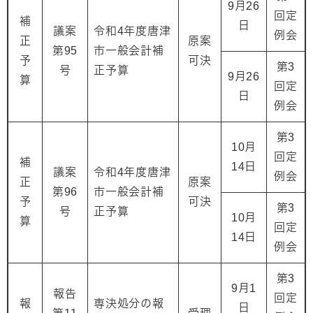
9月26
回定
補
日
議案
令和4年度唐津
例会
正
原案
第95
市一般会計補
予
可決
第3
号
正予算
9月26
算
回定
日
例会
第3
10月
回定
補
14日
議案
令和4年度唐津
例会
正
原案
第96
市一般会計補
予
可決
第3
号
正予算
10月
算
回定
14日
例会
第3
9月1
報告
回定
報
専決処分の報
日