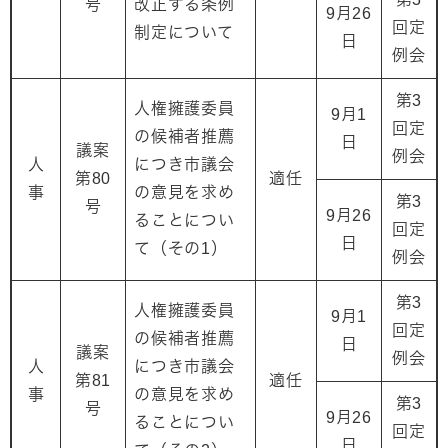
号
改正する条例
9月26
回定
制定について
日
例会
第3
人権擁護委員
9月1
回定
の候補者推薦
日
議案
例会
人
につき市議会
第80
適任
事
の意見を求め
第3
号
9月26
ることについ
回定
日
て（その1）
例会
第3
人権擁護委員
9月1
回定
の候補者推薦
日
議案
例会
人
につき市議会
第81
適任
事
の意見を求め
第3
号
9月26
ることについ
回定
日