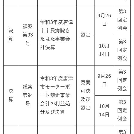
第3
9月26
回定
令和3年度唐津
日
議案
例会
決
市市民病院き
第93
認定
算
たはた事業会
第3
号
10月
計決算
回定
14日
例会
第3
9月26
令和3年度唐津
回定
原案
日
議案
市モーターボ
例会
決
可決
第94
ート競走事業
算
及び
第3
号
会計の利益処
10月
認定
回定
分及び決算
14日
例会
第3