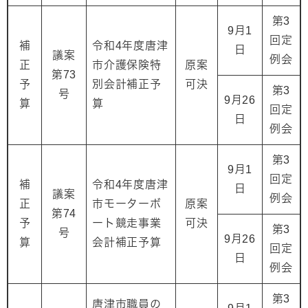
第3
9月1
回定
補
令和4年度唐津
日
議案
例会
正
市介護保険特
原案
第73
予
別会計補正予
可決
第3
号
9月26
算
算
回定
日
例会
第3
9月1
回定
補
令和4年度唐津
日
議案
例会
正
市モーターボ
原案
第74
予
ート競走事業
可決
第3
号
9月26
算
会計補正予算
回定
日
例会
第3
唐津市職員の