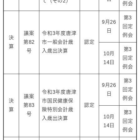
て（その2）
例会
第3
9月26
回定
日
議案
令和3年度唐津
例会
決
第82
市一般会計歳
認定
算
第3
号
入歳出決算
10月
回定
14日
例会
第3
9月26
回定
令和3年度唐津
日
議案
例会
決
市国民健康保
第83
認定
算
険特別会計歳
第3
号
10月
入歳出決算
回定
14日
例会