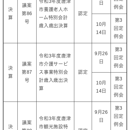
令和3年度唐津
日
議案
例会
決
市養護老人ホ
第86
認定
算
ーム特別会計
第3
号
10月
歳入歳出決算
回定
14日
例会
第3
9月26
令和3年度唐津
回定
日
議案
市介護サービ
例会
決
第87
ス事業特別会
認定
算
第3
号
計歳入歳出決
10月
回定
算
14日
例会
第3
9月26
回定
令和3年度唐津
日
議案
例会
決
市観光施設特