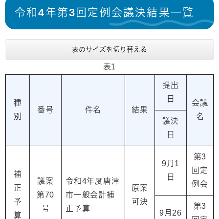
令和4年第3回定例会議決結果一覧
表のサイズを切り替える
表1
提出
日
種
会議
番号
件名
結果
別
名
議決
日
第3
9月1
回定
補
日
議案
令和4年度唐津
例会
正
原案
第70
市一般会計補
予
可決
第3
号
正予算
9月26
算