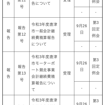
第11
受理
例会
告
告について
号
-
-
第3
令和3年度唐津
9月26
報告
回定
報
市一般会計継
日
第12
受理
例会
告
続費精算報告
号
について
-
-
令和3年度唐津
第3
9月26
市モーターボ
回定
報告
日
報
ート競走事業
例会
第13
受理
告
会計継続費精
号
算報告につい
-
-
て
令和3年度唐津
第3
9月26