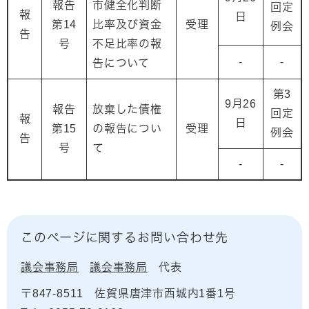
報告
市健全化判断
回定
報
日
第14
比率及び資金
受理
例会
告
号
不足比率の報
-
-
告について
第3
9月26
報告
放棄した債権
回定
報
日
第15
の報告につい
受理
例会
告
号
て
-
-
このページに関するお問い合わせ先
議会事務局
議会事務局
代表
〒847-8511
佐賀県唐津市西城内1番1号