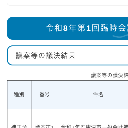
令和8年第1回臨時
議案等の議決結果
議案等の議決
種別
番号
件名
補正予
議案第1
令和7年度唐津市一般会計