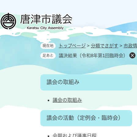
ペ
メ
ー
ニ
ジ
ュ
の
ー
先
を
頭
飛
トップページ
>
分類でさがす
>
市政
現在地
で
ば
す
し
議決結果（令和8年第1回臨時会）
足あと
。
て
本
文
議会の取組み
へ
議会の取組み
議会の活動（定例会・臨時会）
会期および議事日程