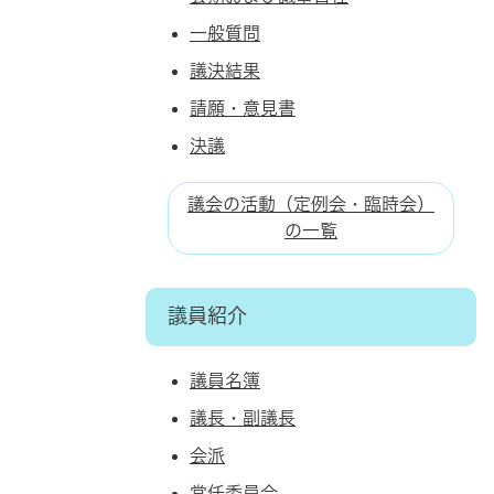
一般質問
議決結果
請願・意見書
決議
議会の活動（定例会・臨時会）
の一覧
議員紹介
議員名簿
議長・副議長
会派
常任委員会