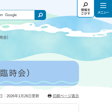
情
メ
報
ニ
を
ュ
さ
－
が
時会）
す
回臨時会）
日：2026年1月26日更新
印刷ページ表示