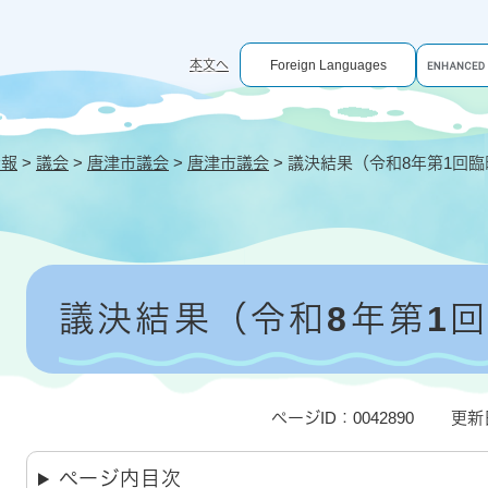
G
本文へ
Foreign Languages
o
o
g
l
e
情報
>
議会
>
唐津市議会
>
唐津市議会
>
議決結果（令和8年第1回臨
カ
ス
タ
ム
検
索
本
文
議決結果（令和8年第1
ページID：0042890
更新
ページ内目次