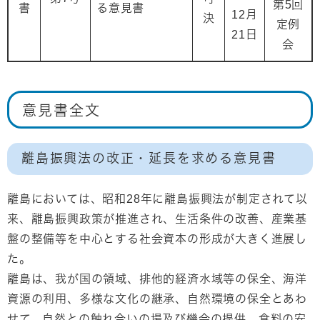
第5回
書
る意見書
12月
決
定例
21日
会
意見書全文
離島振興法の改正・延長を求める意見書
離島においては、昭和28年に離島振興法が制定されて以
来、離島振興政策が推進され、生活条件の改善、産業基
盤の整備等を中心とする社会資本の形成が大きく進展し
た。
離島は、我が国の領域、排他的経済水域等の保全、海洋
資源の利用、多様な文化の継承、自然環境の保全とあわ
せて、自然との触れ合いの場及び機会の提供、食料の安