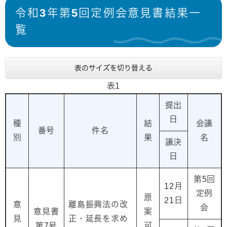
令和3年第5回定例会意見書結果一
覧
表のサイズを切り替える
表1
提出
日
種
結
会議
番号
件名
別
果
名
議決
日
第5回
12月
定例
原
21日
意
離島振興法の改
会
意見書
案
見
正・延長を求め
第7号
可