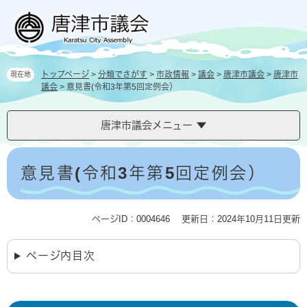
ペ
メ
ー
ニ
ジ
ュ
の
ー
先
を
トップページ
>
分類でさがす
>
市政情報
>
議会
>
唐津市議会
>
唐津市
現在地
頭
飛
議会
>
意見書(令和3年第5回定例会）
で
ば
す
し
。
て
唐津市議会メニュー
本
文
本
へ
文
意見書(令和3年第5回定例会）
ページID：0004646
更新日：2024年10月11日更新
ページ内目次