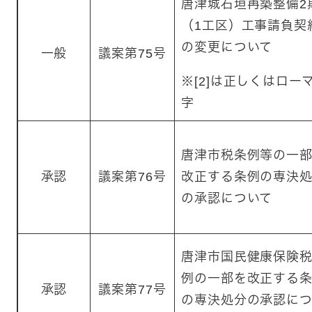
唐津城石垣再築整備2
（1工区）工事請負契
の変更について
一般
議案第75号
※[2]は正しくはロー
字
唐津市税条例等の一
承認
議案第76号
改正する条例の専決
の承認について
唐津市国民健康保険
例の一部を改正する
承認
議案第77号
の専決処分の承認に