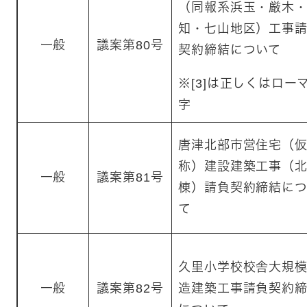
（同報系浜玉・厳木
知・七山地区）工事
一般
議案第80号
契約締結について
※[3]は正しくはロー
字
唐津北部市営住宅（
称）建設建築工事（
一般
議案第81号
棟）請負契約締結に
て
久里小学校校舎大規
一般
議案第82号
造建築工事請負契約