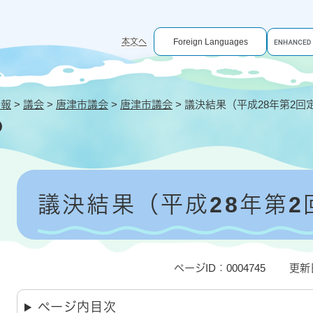
G
本文へ
Foreign Languages
o
o
g
l
e
情報
>
議会
>
唐津市議会
>
唐津市議会
>
議決結果（平成28年第2回
カ
ス
タ
ム
検
索
本
文
議決結果（平成28年第2
ページID：0004745
更新
ページ内目次