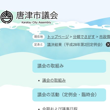
ペ
メ
ー
ニ
ジ
ュ
の
ー
先
を
頭
飛
トップページ
>
分類でさがす
>
市政
現在地
で
ば
す
し
議決結果（平成28年第2回定例会）
足あと
。
て
本
文
議会の取組み
へ
議会の取組み
議会の活動（定例会・臨時会）
会期および議事日程