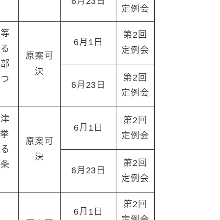
6月23日
定例会
業等
第2回
6月1日
する
定例会
原案可
一部
決
第2回
につ
6月23日
定例会
唐津
第2回
6月1日
選挙
定例会
原案可
する
決
第2回
る条
6月23日
定例会
第2回
6月1日
定例会