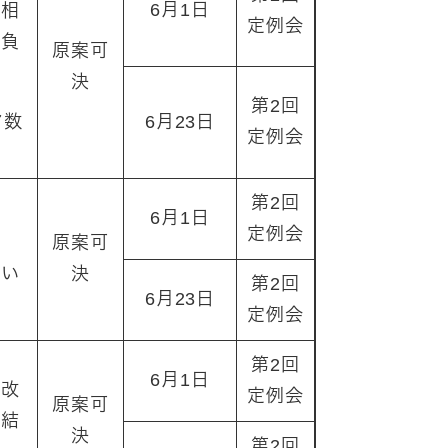
6月1日
・相
定例会
請負
原案可
決
第2回
マ数
6月23日
定例会
第2回
仮
6月1日
定例会
北
原案可
つい
決
第2回
6月23日
定例会
第2回
6月1日
模改
定例会
原案可
締結
決
第2回