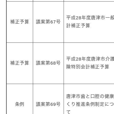
平成28年度唐津市一
補正予算
議案第67号
計補正予算
平成28年度唐津市介
補正予算
議案第68号
険特別会計補正予算
唐津市歯と口腔の健
条例
議案第69号
くり推進条例制定に
て