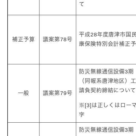
て
平成28年度唐津市国
補正予算
議案第78号
康保険特別会計補正
防災無線通信設備3期
（同報系唐津地区）
請負契約締結について
一般
議案第79号
※[3]は正しくはロー
字
防災無線通信設備3期