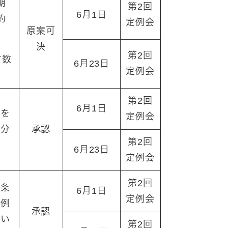
期
第2回
6月1日
約
定例会
原案可
決
第2回
マ数
6月23日
定例会
第2回
6月1日
部を
定例会
処分
承認
第2回
6月23日
定例会
第2回
税条
6月1日
定例会
条例
承認
つい
第2回