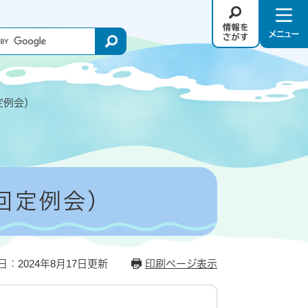
情
メ
報
ニ
を
ュ
さ
－
が
定例会）
す
回定例会）
日：2024年8月17日更新
印刷ページ表示