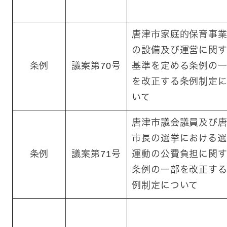
唐津市家庭的保育事
の設備及び運営に関
条例
議案第70号
基準を定める条例の
を改正する条例制定
いて
唐津市議会議員及び
市長の選挙における
条例
議案第71号
運動の公費負担に関
条例の一部を改正す
例制定について