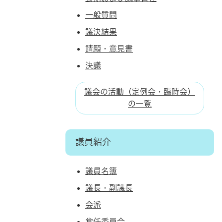
一般質問
議決結果
請願・意見書
決議
議会の活動（定例会・臨時会）
の一覧
議員紹介
議員名簿
議長・副議長
会派
常任委員会