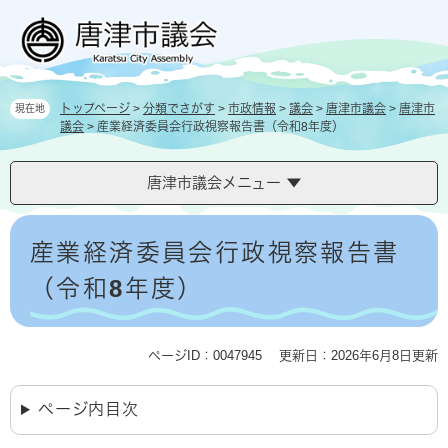
ペ
メ
ー
ニ
ジ
ュ
の
ー
先
を
トップページ
>
分類でさがす
>
市政情報
>
議会
>
唐津市議会
>
唐津市
現在地
頭
飛
議会
>
産業経済委員会行政視察報告書（令和8年度）
で
ば
す
し
。
て
唐津市議会メニュー
本
文
本
へ
文
産業経済委員会行政視察報告書
（令和8年度）
ページID：0047945
更新日：2026年6月8日更新
ページ内目次