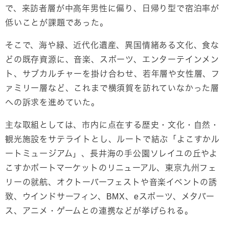
で、来訪者層が中高年男性に偏り、日帰り型で宿泊率が
低いことが課題であった。
そこで、海や緑、近代化遺産、異国情緒ある文化、食な
どの既存資源に、音楽、スポーツ、エンターテインメン
ト、サブカルチャーを掛け合わせ、若年層や女性層、フ
ァミリー層など、これまで横須賀を訪れていなかった層
への訴求を進めていた。
主な取組としては、市内に点在する歴史・文化・自然・
観光施設をサテライトとし、ルートで結ぶ「よこすかル
ートミュージアム」、長井海の手公園ソレイユの丘やよ
こすかポートマーケットのリニューアル、東京九州フェ
リーの就航、オクトーバーフェストや音楽イベントの誘
致、ウインドサーフィン、BMX、eスポーツ、メタバー
ス、アニメ・ゲームとの連携などが挙げられる。